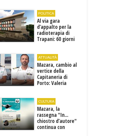
1946
POLITICA
Al via gara
d’appalto per la
radioterapia di
Trapani: 60 giorni
per presentare le
offerte
ATTUALITÀ
Mazara, cambio al
vertice della
Capitaneria di
Porto: Valeria
Gargano è il nuovo
vicecomandante
CULTURA
Mazara, la
rassegna "In...
chiostro d’autore"
continua con
Francesca Maccani