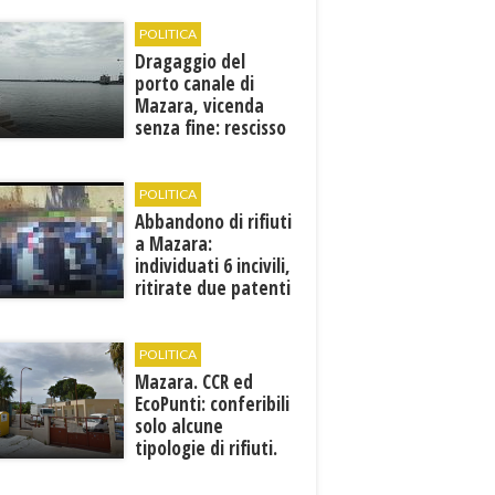
POLITICA
Dragaggio del
porto canale di
Mazara, vicenda
senza fine: rescisso
il contratto...
POLITICA
Abbandono di rifiuti
a Mazara:
individuati 6 incivili,
ritirate due patenti
POLITICA
Mazara. CCR ed
EcoPunti: conferibili
solo alcune
tipologie di rifiuti.
Comunicati i nuovi
orari estivi