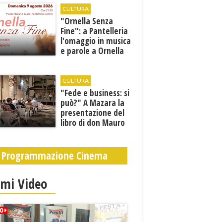
CULTURA
​"Ornella Senza
Fine": a Pantelleria
l'omaggio in musica
e parole a Ornella
Vanoni
CULTURA
"Fede e business: si
può?" A Mazara la
presentazione del
libro di don Mauro
Leonardi “Cento
volte tanto”
Programmazione Cinema
imi Video