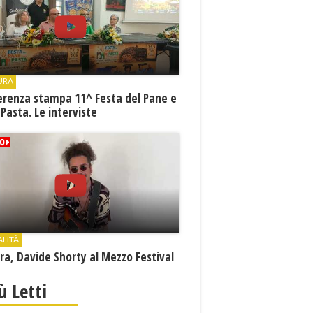
URA
erenza stampa 11^ Festa del Pane e
 Pasta. Le interviste
ALITÀ
a, Davide Shorty al Mezzo Festival
iù Letti