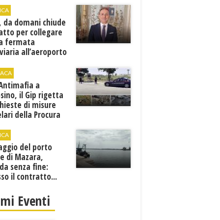
ICA
, da domani chiude
atto per collegare
a fermata
viaria all’aeroporto
gi
ACA
 Antimafia a
sino, il Gip rigetta
chieste di misure
lari della Procura
ICA
aggio del porto
e di Mazara,
da senza fine:
sso il contratto...
imi Eventi