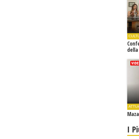
CULT
Conf
della
ATTU
Mazar
I P