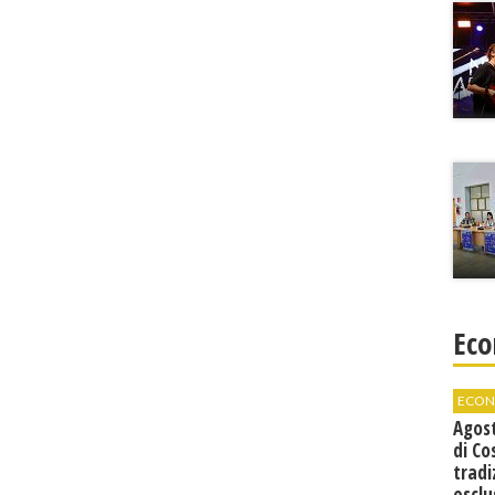
Eco
ECON
Agos
di Co
tradi
esclu