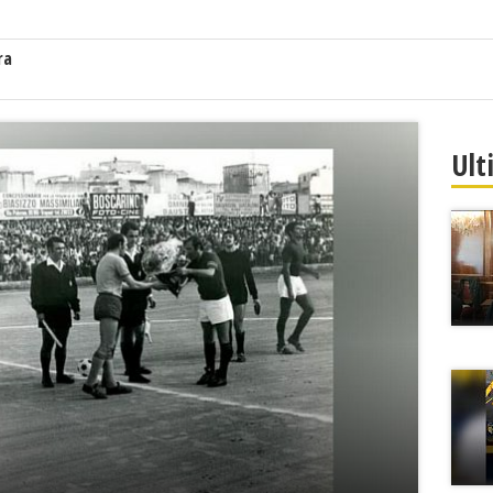
ra
Ult