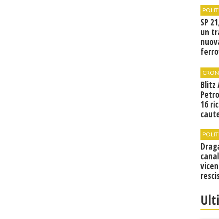
POLIT
SP 21
un tr
nuov
ferro
di Bir
CRON
Blitz
Petro
16 ri
caute
POLIT
Drag
canal
vicen
resci
Ult