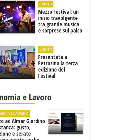
EVENTI
Mezzo Festival: un
inizio travolgente
tra grande musica
e sorprese sul palco
EVENTI
Presentata a
Petrosino la terza
edizione del
Festival
Internazione della
Canzone Italiana
"Voci dal
nomia e Lavoro
Mediterraneo"
OMIA E LAVORO
to ad Almar Giardino
stanza: gusto,
zione e serate
sive aperte anche