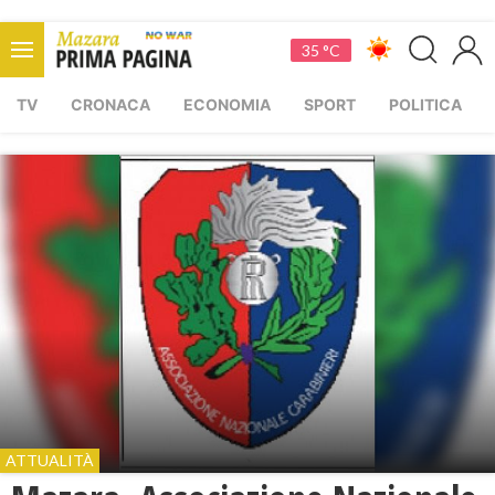
35 °C
TV
CRONACA
ECONOMIA
SPORT
POLITICA
ATTUALITÀ