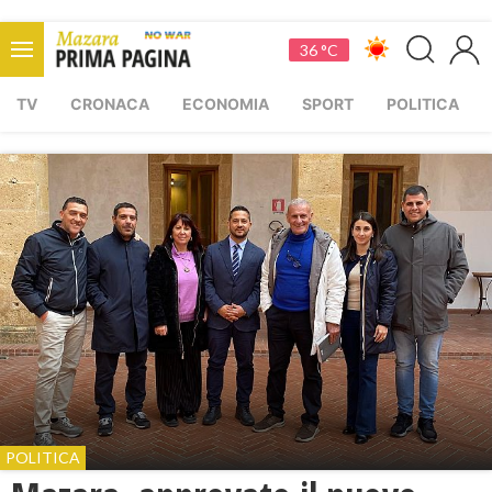
36 °C
TV
CRONACA
ECONOMIA
SPORT
POLITICA
POLITICA