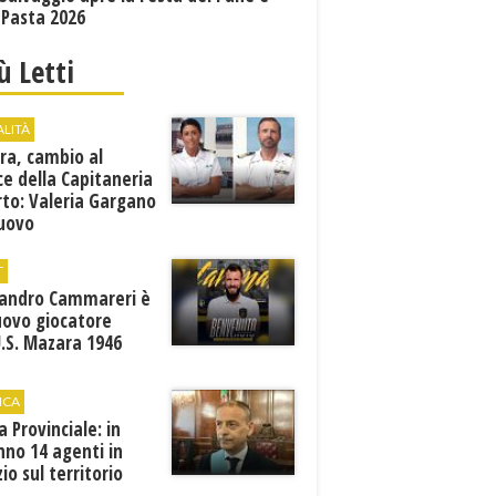
 Pasta 2026
iù Letti
ALITÀ
ra, cambio al
ce della Capitaneria
rto: Valeria Gargano
nuovo
comandante
T
sandro Cammareri è
uovo giocatore
U.S. Mazara 1946
ICA
ia Provinciale: in
no 14 agenti in
zio sul territorio