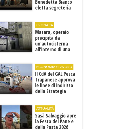
Benedetta Bianco
eletta segreteria
cittadina
CRONACA
Mazara, operaio
precipita da
un'autocisterna
all'interno di una
cantina. E' in gravi
condizioni al "Villa
Sofia"
ECONOMIA E LAVORO
Il CdA del GAL Pesca
Trapanese approva
le linee di indirizzo
della Strategia
territoriale di
sviluppo
ATTUALITÀ
Sasà Salvaggio apre
la Festa del Pane e
della Pasta 2026