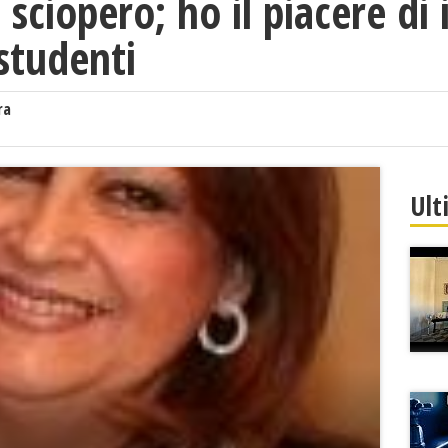
sciopero; ho il piacere di 
studenti
ra
Ult