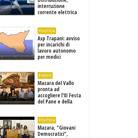
interruzione
corrente elettrica
ai pozzi di San
Miceli
POLITICA
Asp Trapani: avviso
per incarichi di
lavoro autonomo
per medici
specialisti in 12
discipline
EVENTI
Mazara del Vallo
pronta ad
accogliere l'XI Festa
del Pane e della
Pasta
POLITICA
Mazara, "Giovani
Democratici",