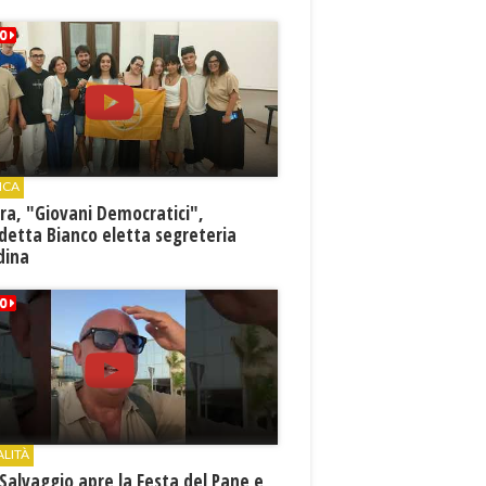
ICA
ra, "Giovani Democratici",
detta Bianco eletta segreteria
dina
ALITÀ
Salvaggio apre la Festa del Pane e