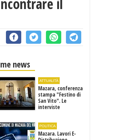
incontrare il
ime news
ATTUALITÀ
Mazara, conferenza
stampa "Festino di
San Vito". Le
interviste
POLITICA
Mazara. Lavori E-
Distribuzione,