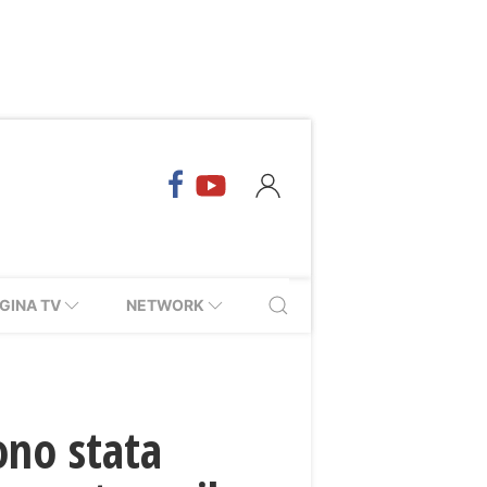
GINA TV
NETWORK
ono stata