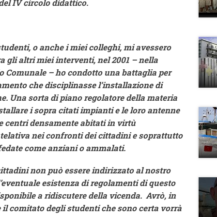
el IV circolo didattico.
studenti, o anche i miei colleghi, mi avessero
gli altri miei interventi, nel 2001 – nella
lio Comunale – ho condotto una battaglia per
amento che disciplinasse l’installazione di
e. Una sorta di piano regolatore della materia
tallare i sopra citati impianti e le loro antenne
e centri densamente abitati in virtù
elativa nei confronti dei cittadini e soprattutto
efedate come anziani o ammalati.
cittadini non può essere indirizzato al nostro
eventuale esistenza di regolamenti di questo
disponibile a ridiscutere della vicenda. Avrò, in
e il comitato degli studenti che sono certa vorrà