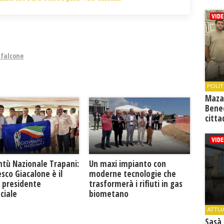
 falcone
POLIT
Maza
Bene
citta
ntù Nazionale Trapani:
Un maxi impianto con
sco Giacalone è il
moderne tecnologie che
 presidente
trasformerà i rifiuti in gas
ciale
biometano
ATTU
Sasà 