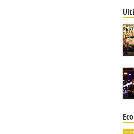
Ult
Eco
ECON