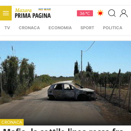
36 °C
TV
CRONACA
ECONOMIA
SPORT
POLITICA
CRONACA