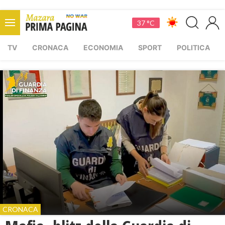
37 °C
TV
CRONACA
ECONOMIA
SPORT
POLITICA
CRONACA