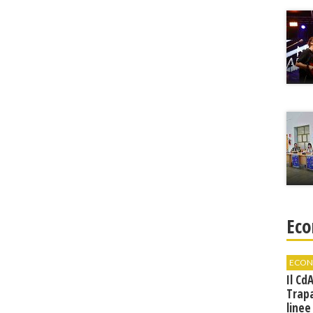
Eco
ECON
Il Cd
Trap
linee