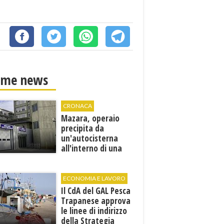
ime news
CRONACA
Mazara, operaio
precipita da
un'autocisterna
all'interno di una
cantina. E' in gravi
condizioni al "Villa
Sofia"
ECONOMIA E LAVORO
Il CdA del GAL Pesca
Trapanese approva
le linee di indirizzo
della Strategia