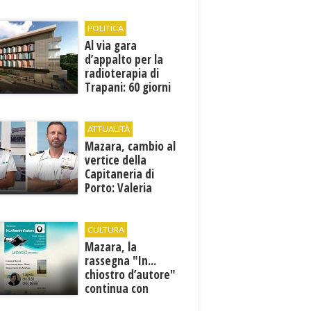
1946
POLITICA
Al via gara
d’appalto per la
radioterapia di
Trapani: 60 giorni
per presentare le
offerte
ATTUALITÀ
Mazara, cambio al
vertice della
Capitaneria di
Porto: Valeria
Gargano è il nuovo
vicecomandante
CULTURA
Mazara, la
rassegna "In...
chiostro d’autore"
continua con
Francesca Maccani