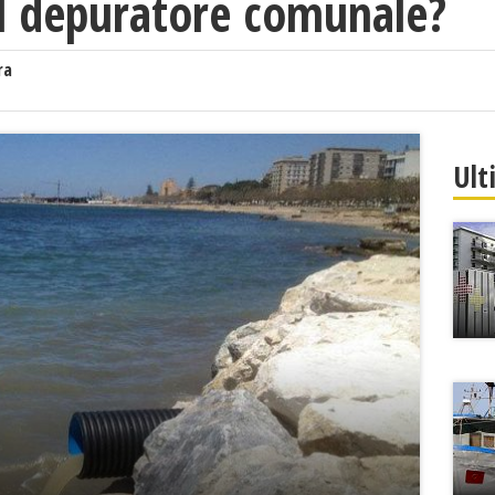
el depuratore comunale?
ra
Ult