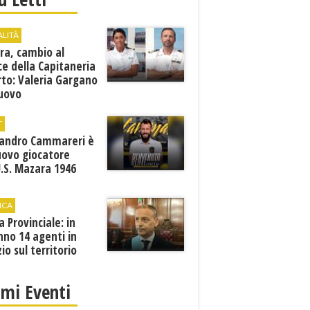
ALITÀ
ra, cambio al
ce della Capitaneria
rto: Valeria Gargano
nuovo
comandante
T
sandro Cammareri è
uovo giocatore
U.S. Mazara 1946
ICA
ia Provinciale: in
no 14 agenti in
zio sul territorio
imi Eventi