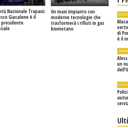
ntù Nazionale Trapani:
Un maxi impianto con
ATTU
sco Giacalone è il
moderne tecnologie che
Maza
 presidente
trasformerà i rifiuti in gas
verti
ciale
biometano
di Po
è il 
vice
SPOR
Ales
un n
dell'
POLIT
Poliz
autun
servi
Ult