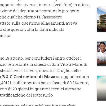
ognaria che riversa in mare (vedi foto) in attesa
vazione del depuratore comunale (progetto
 che qualche giorno fa l'assessore
tattato sulla questione allagamenti, aveva
o che questa volta la data indicata
iusta.
so 19 agosto, per concludersi entro ottobre i
azio retrostante la chiesa di San Vito a Mare. Si
essi lavori. I lavori, iniziati il 2 luglio dello
a
B & C Costruzioni di Mazara
, aggiudicataria
,4012% sull'importo a base d'asta di 80.314 euro,
meno di 20 giorni in quanto i tecnici avevano
tratificazione del sottosuolo.
lla struttura ed una migliore funzionalità