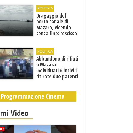
POLITICA
Dragaggio del
porto canale di
Mazara, vicenda
senza fine: rescisso
il contratto...
POLITICA
Abbandono di rifiuti
a Mazara:
individuati 6 incivili,
ritirate due patenti
Programmazione Cinema
imi Video