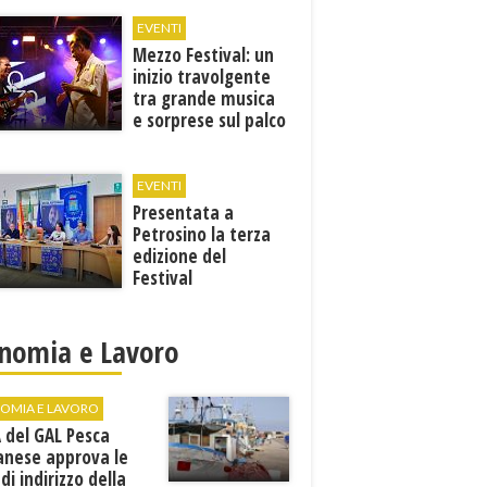
EVENTI
Mezzo Festival: un
inizio travolgente
tra grande musica
e sorprese sul palco
EVENTI
Presentata a
Petrosino la terza
edizione del
Festival
Internazione della
Canzone Italiana
"Voci dal
nomia e Lavoro
Mediterraneo"
OMIA E LAVORO
A del GAL Pesca
anese approva le
 di indirizzo della