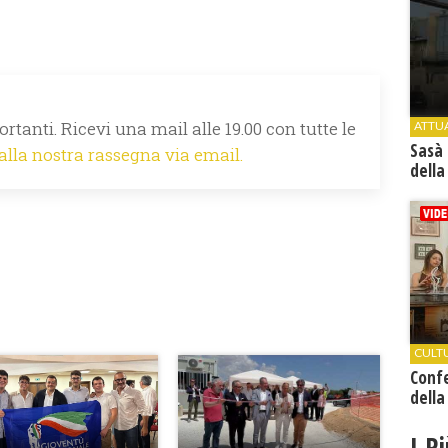
rtanti. Ricevi una mail alle 19.00 con tutte le
ATTU
Sasà 
 alla nostra rassegna via email.
della
CULT
Conf
della
I P