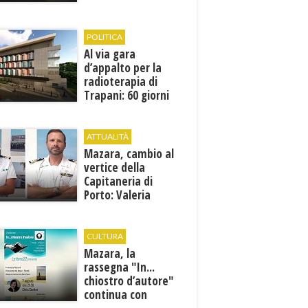
1946
POLITICA
Al via gara
d’appalto per la
radioterapia di
Trapani: 60 giorni
per presentare le
offerte
ATTUALITÀ
Mazara, cambio al
vertice della
Capitaneria di
Porto: Valeria
Gargano è il nuovo
vicecomandante
CULTURA
Mazara, la
rassegna "In...
chiostro d’autore"
continua con