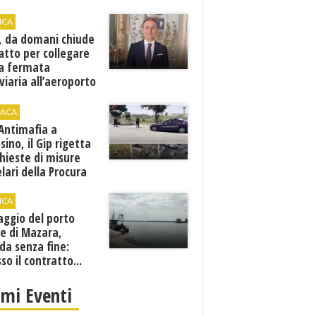
ICA
, da domani chiude
atto per collegare
a fermata
viaria all’aeroporto
gi
ACA
 Antimafia a
sino, il Gip rigetta
chieste di misure
lari della Procura
ICA
aggio del porto
e di Mazara,
da senza fine:
sso il contratto...
imi Eventi