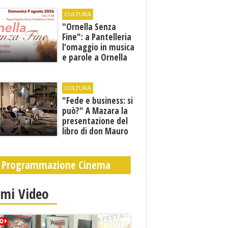
orari estivi
CULTURA
​"Ornella Senza
Fine": a Pantelleria
l'omaggio in musica
e parole a Ornella
Vanoni
CULTURA
"Fede e business: si
può?" A Mazara la
presentazione del
libro di don Mauro
Leonardi “Cento
volte tanto”
Programmazione Cinema
imi Video