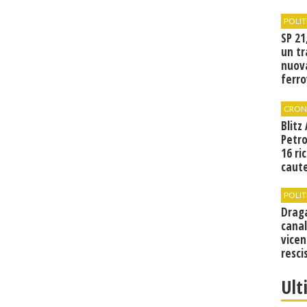
POLIT
SP 21
un tr
nuov
ferro
di Bir
CRON
Blitz
Petro
16 ri
caute
POLIT
Drag
canal
vicen
resci
Ult