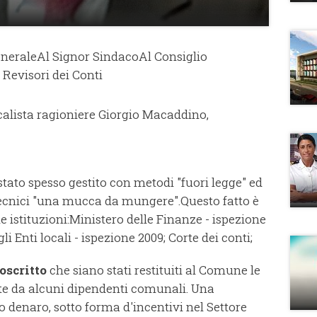
enerale
Al Signor Sindaco
Al Consiglio
 Revisori dei Conti
calista ragioniere Giorgio Macaddino,
stato spesso gestito con metodi "fuori legge" ed
tecnici "una mucca da mungere".
Questo fatto è
e istituzioni:
Ministero delle Finanze - ispezione
i Enti locali - ispezione 2009;
Corte dei conti;
oscritto
che siano stati restituiti al Comune le
e da alcuni dipendenti comunali.
Una
o denaro, sotto forma d'incentivi nel Settore