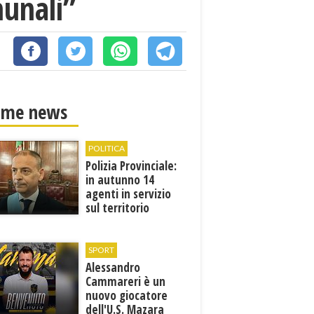
munali”
ime news
POLITICA
Polizia Provinciale:
in autunno 14
agenti in servizio
sul territorio
SPORT
Alessandro
Cammareri è un
nuovo giocatore
dell'U.S. Mazara