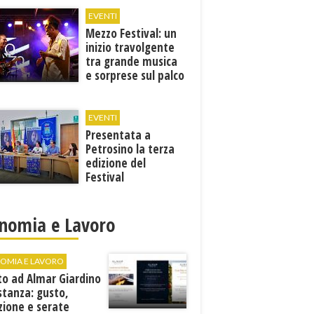
EVENTI
Mezzo Festival: un
inizio travolgente
tra grande musica
e sorprese sul palco
EVENTI
Presentata a
Petrosino la terza
edizione del
Festival
Internazione della
Canzone Italiana
"Voci dal
nomia e Lavoro
Mediterraneo"
OMIA E LAVORO
to ad Almar Giardino
stanza: gusto,
zione e serate