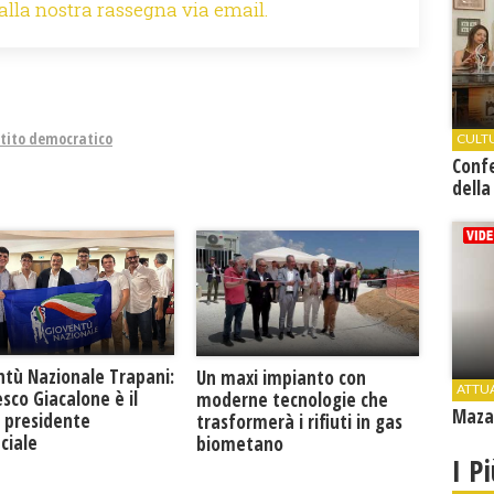
 alla nostra rassegna via email.
tito democratico
CULT
Conf
della
ntù Nazionale Trapani:
Un maxi impianto con
ATTU
sco Giacalone è il
moderne tecnologie che
Mazar
 presidente
trasformerà i rifiuti in gas
ciale
biometano
I P