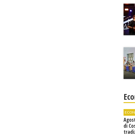
Eco
ECON
Agos
di Co
tradi