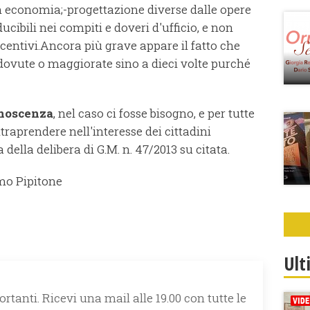
in economia;
-progettazione diverse dalle opere
cibili nei compiti e doveri d'ufficio, e non
centivi.
Ancora più grave appare il fatto che
ovute o maggiorate sino a dieci volte purché
onoscenza
, nel caso ci fosse bisogno, e per tutte
ntraprendere nell'interesse dei cittadini
ella delibera di G.M. n. 47/2013 su citata.
mo Pipitone
Ult
rtanti. Ricevi una mail alle 19.00 con tutte le