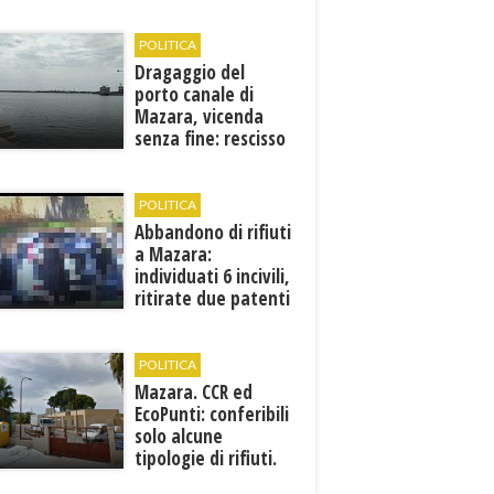
Francesca Maccani
POLITICA
Dragaggio del
porto canale di
Mazara, vicenda
senza fine: rescisso
il contratto...
POLITICA
Abbandono di rifiuti
a Mazara:
individuati 6 incivili,
ritirate due patenti
POLITICA
Mazara. CCR ed
EcoPunti: conferibili
solo alcune
tipologie di rifiuti.
Comunicati i nuovi