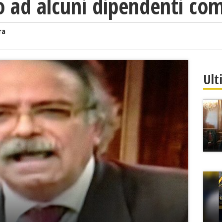
o ad alcuni dipendenti co
ra
Ult