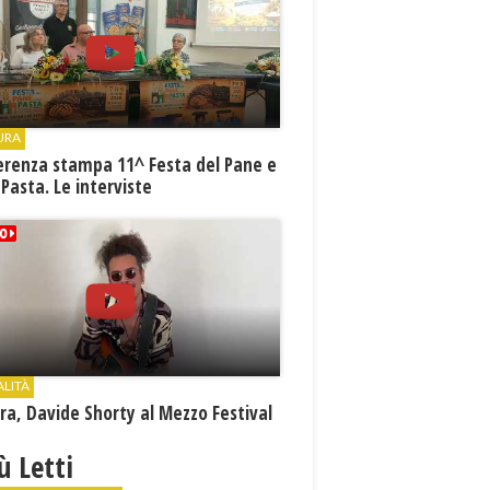
URA
erenza stampa 11^ Festa del Pane e
 Pasta. Le interviste
ALITÀ
a, Davide Shorty al Mezzo Festival
iù Letti