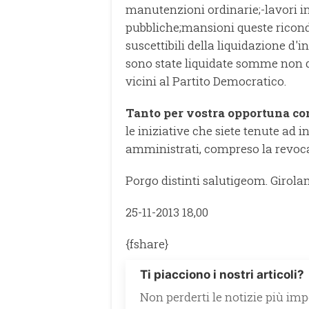
manutenzioni ordinarie;
-lavori 
pubbliche;
mansioni queste ricondu
suscettibili della liquidazione d'in
sono state liquidate somme non d
vicini al Partito Democratico.
Tanto per vostra opportuna c
le iniziative che siete tenute ad i
amministrati, compreso la revoca d
Porgo distinti saluti
geom. Girola
25-11-2013 18,00
{fshare}
Ti piacciono i nostri articoli?
Non perderti le notizie più impo