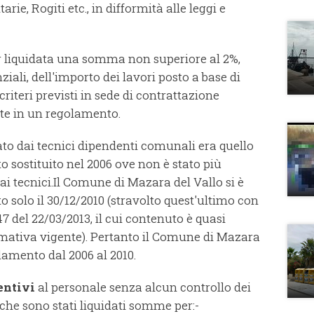
rie, Rogiti etc., in difformità alle leggi e
 liquidata una somma non superiore al 2%,
ali, dell'importo dei lavori posto a base di
 criteri previsti in sede di contrattazione
nte in un regolamento.
ato dai tecnici dipendenti comunali era quello
ato sostituito nel 2006 ove non è stato più
ai tecnici.
Il Comune di Mazara del Vallo si è
 solo il 30/12/2010 (stravolto quest'ultimo con
7 del 22/03/2013, il cui contenuto è quasi
rmativa vigente).
Pertanto il Comune di Mazara
lamento dal 2006 al 2010.
entivi
al personale senza alcun controllo dei
ì che sono stati liquidati somme per:
-