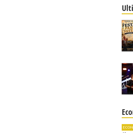
Ult
Eco
ECON