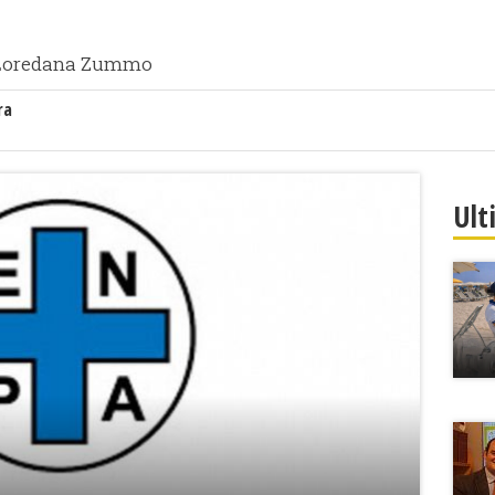
A Loredana Zummo
ra
Ult