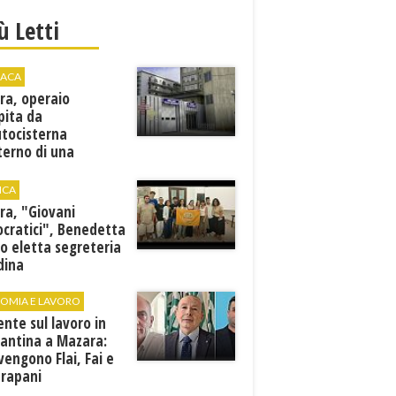
iù Letti
ACA
ra, operaio
pita da
utocisterna
nterno di una
na. E' in gravi
zioni al "Villa Sofia"
ICA
ra, "Giovani
cratici", Benedetta
o eletta segreteria
dina
OMIA E LAVORO
ente sul lavoro in
cantina a Mazara:
vengono Flai, Fai e
Trapani