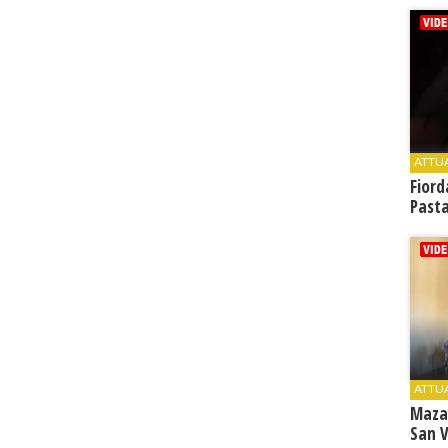
ATTU
Fiord
Past
ATTU
Maza
San V