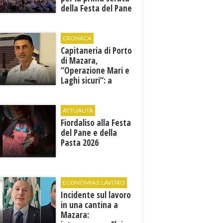
della Festa del Pane
e della Pasta
CRONACA
Capitaneria di Porto
di Mazara,
“Operazione Mari e
Laghi sicuri”: a
giugno e luglio 245
controlli tra mare e
terra
ATTUALITÀ
Fiordaliso alla Festa
del Pane e della
Pasta 2026
ECONOMIA E LAVORO
Incidente sul lavoro
in una cantina a
Mazara: