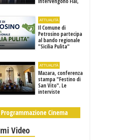
intervengono Flai,
Fai e Uila Trapani
ATTUALITÀ
​Il Comune di
Petrosino partecipa
al bando regionale
"Sicilia Pulita"
ATTUALITÀ
Mazara, conferenza
stampa "Festino di
San Vito". Le
interviste
Programmazione Cinema
imi Video