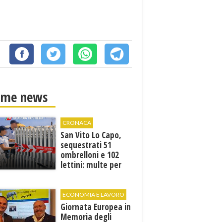
ime news
CRONACA
San Vito Lo Capo,
sequestrati 51
ombrelloni e 102
lettini: multe per
6.160 euro
ECONOMIA E LAVORO
Giornata Europea in
Memoria degli