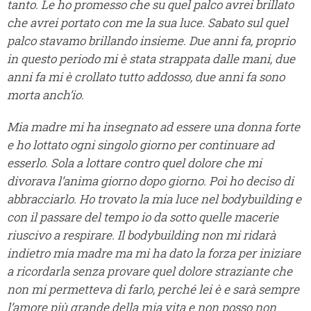
tanto. Le ho promesso che su quel palco avrei brillato
che avrei portato con me la sua luce. Sabato sul quel
palco stavamo brillando insieme. Due anni fa, proprio
in questo periodo mi è stata strappata dalle mani, due
anni fa mi è crollato tutto addosso, due anni fa sono
morta anch’io.
Mia madre mi ha insegnato ad essere una donna forte
e ho lottato ogni singolo giorno per continuare ad
esserlo. Sola a lottare contro quel dolore che mi
divorava l’anima giorno dopo giorno. Poi ho deciso di
abbracciarlo. Ho trovato la mia luce nel bodybuilding e
con il passare del tempo io da sotto quelle macerie
riuscivo a respirare. Il bodybuilding non mi ridarà
indietro mia madre ma mi ha dato la forza per iniziare
a ricordarla senza provare quel dolore straziante che
non mi permetteva di farlo, perché lei è e sarà sempre
l’amore più grande della mia vita e non posso non