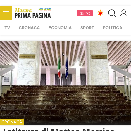
35 °C
TV
CRONACA
ECONOMIA
SPORT
POLITICA
CRONACA