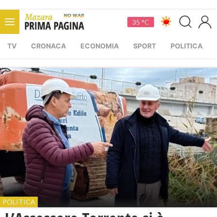
35 °C
TV
CRONACA
ECONOMIA
SPORT
POLITICA
POLITICA