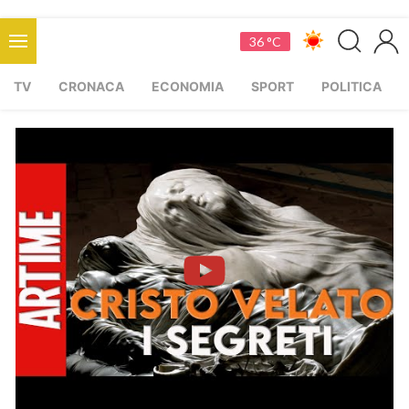
36 °C
TV
CRONACA
ECONOMIA
SPORT
POLITICA