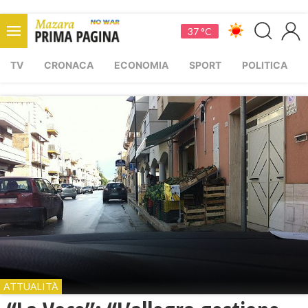
37 °C
TV
CRONACA
ECONOMIA
SPORT
POLITICA
ATTUALITÀ