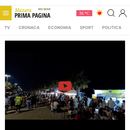
35 °C
TV
CRONACA
ECONOMIA
SPORT
POLITICA