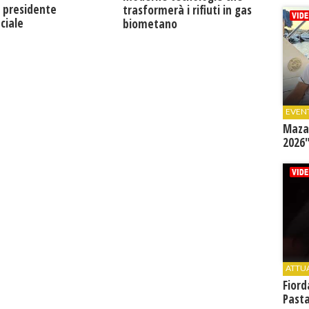
 presidente
trasformerà i rifiuti in gas
ciale
biometano
EVEN
Mazar
2026"
ATTU
Fiord
Past