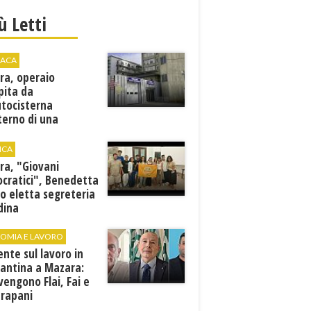
iù Letti
ACA
ra, operaio
pita da
utocisterna
nterno di una
na. E' in gravi
zioni al "Villa Sofia"
ICA
ra, "Giovani
cratici", Benedetta
o eletta segreteria
dina
OMIA E LAVORO
ente sul lavoro in
cantina a Mazara:
vengono Flai, Fai e
Trapani