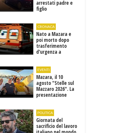
arrestati padre e
figlio
CRONACA
Nato a Mazara e
poi morto dopo
trasferimento
d'urgenza a
Trapani. Indaga la
Procura
EVENTI
Mazara, il 10
agosto "Stelle sul
Mazzaro 2026". La
presentazione
dell'evento
POLITICA
Giornata del
sacrificio del lavoro
italiano nel mondo,