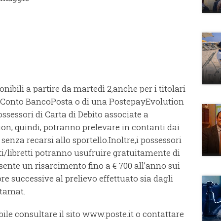
nibili a partire da martedì 2,anche per i titolari
un Conto BancoPosta o di una PostepayEvolution
ossessori di Carta di Debito associate a
ion, quindi, potranno prelevare in contanti dai
enza recarsi allo sportello.Inoltre,i possessori
ti/libretti potranno usufruire gratuitamente di
ente un risarcimento fino a € 700 all’anno sui
ore successive al prelievo effettuato sia dagli
stamat.
bile consultare il sito www.poste.it o contattare