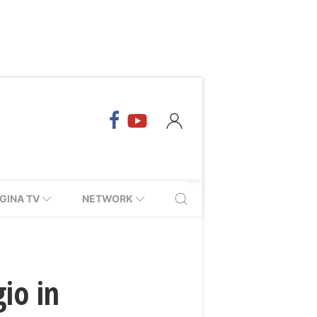
GINA TV
NETWORK
io in