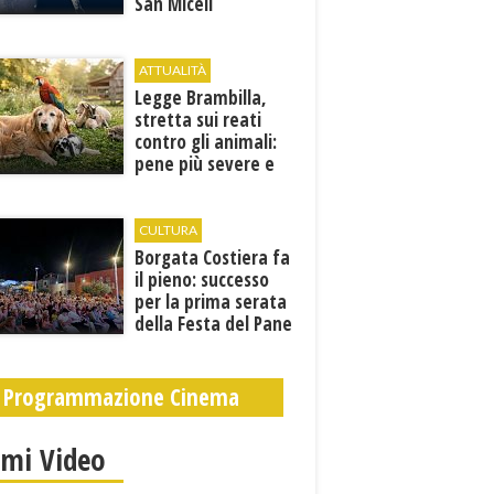
San Miceli
ATTUALITÀ
Legge Brambilla,
stretta sui reati
contro gli animali:
pene più severe e
nuove tutele
CULTURA
​Borgata Costiera fa
il pieno: successo
per la prima serata
della Festa del Pane
e della Pasta
Programmazione Cinema
imi Video