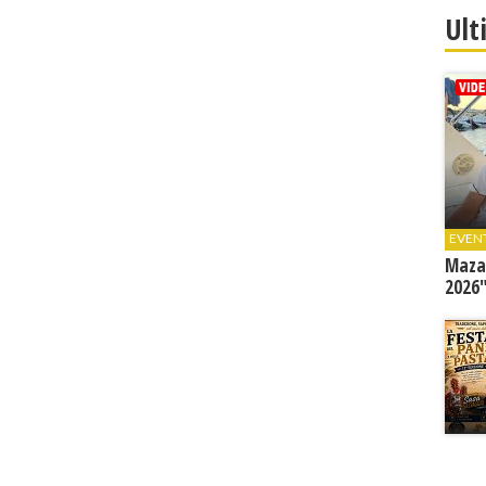
Ult
EVEN
Mazar
2026"