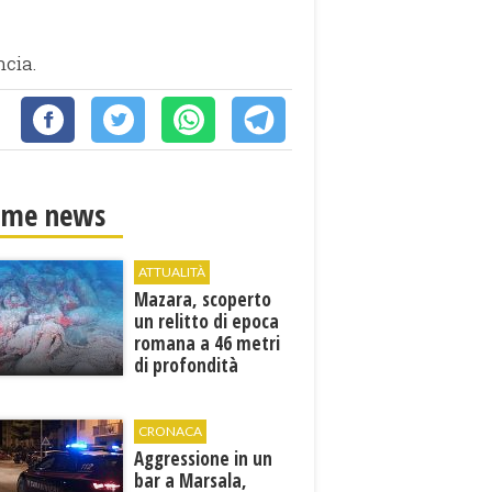
ncia.
ime news
ATTUALITÀ
Mazara, scoperto
un relitto di epoca
romana a 46 metri
di profondità
CRONACA
Aggressione in un
bar a Marsala,