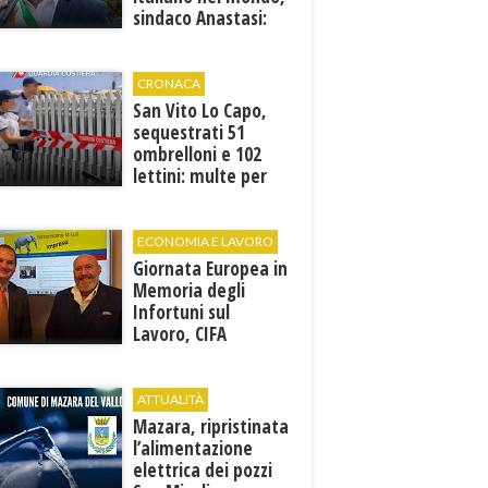
sindaco Anastasi:
“La memoria di
Marcinelle parla al
presente”
CRONACA
San Vito Lo Capo,
sequestrati 51
ombrelloni e 102
lettini: multe per
6.160 euro
ECONOMIA E LAVORO
Giornata Europea in
Memoria degli
Infortuni sul
Lavoro, CIFA
Trapani: “La
memoria deve
tradursi in
ATTUALITÀ
prevenzione”
Mazara, ripristinata
l’alimentazione
elettrica dei pozzi