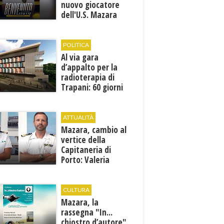
nuovo giocatore
dell'U.S. Mazara
1946
POLITICA
Al via gara
d’appalto per la
radioterapia di
Trapani: 60 giorni
per presentare le
offerte
ATTUALITÀ
Mazara, cambio al
vertice della
Capitaneria di
Porto: Valeria
Gargano è il nuovo
vicecomandante
CULTURA
Mazara, la
rassegna "In...
chiostro d’autore"