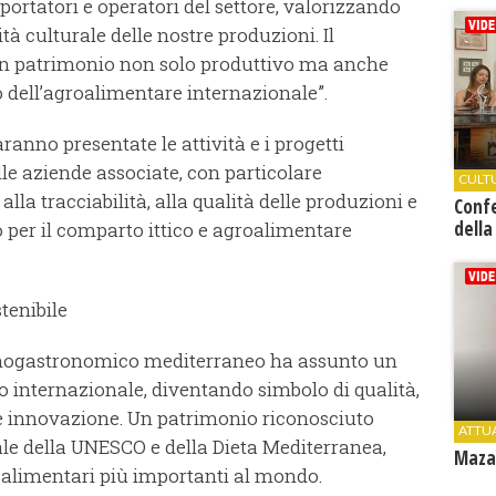
portatori e operatori del settore, valorizzando
ntità culturale delle nostre produzioni. Il
n patrimonio non solo produttivo ma anche
ro dell’agroalimentare internazionale”.
anno presentate le attività e i progetti
lle aziende associate, con particolare
CULT
alla tracciabilità, alla qualità delle produzioni e
Conf
della
 per il comparto ittico e agroalimentare
tenibile
 enogastronomico mediterraneo ha assunto un
lo internazionale, diventando simbolo di qualità,
tà e innovazione. Un patrimonio riconosciuto
ATTU
ale della UNESCO e della Dieta Mediterranea,
Mazar
 alimentari più importanti al mondo.