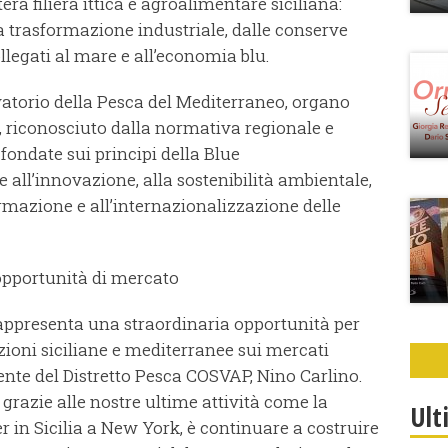
era filiera ittica e agroalimentare siciliana:
la trasformazione industriale, dalle conserve
ollegati al mare e all’economia blu.
vatorio della Pesca del Mediterraneo, organo
to, riconosciuto dalla normativa regionale e
fondate sui principi della Blue
 all’innovazione, alla sostenibilità ambientale,
ormazione e all’internazionalizzazione delle
opportunità di mercato
appresenta una straordinaria opportunità per
ioni siciliane e mediterranee sui mercati
dente del Distretto Pesca COSVAP, Nino Carlino.
e grazie alle nostre ultime attività come la
Ult
r in Sicilia a New York, è continuare a costruire