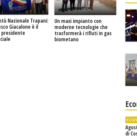
ntù Nazionale Trapani:
Un maxi impianto con
sco Giacalone è il
moderne tecnologie che
 presidente
trasformerà i rifiuti in gas
ciale
biometano
Eco
ECON
Agos
di Co