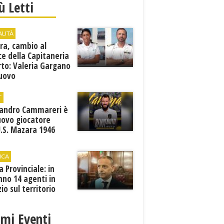
iù Letti
ALITÀ
ra, cambio al
ce della Capitaneria
rto: Valeria Gargano
nuovo
comandante
T
sandro Cammareri è
uovo giocatore
U.S. Mazara 1946
ICA
ia Provinciale: in
no 14 agenti in
zio sul territorio
imi Eventi