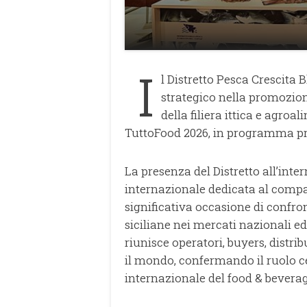
I
l Distretto Pesca Crescit
strategico nella promozion
della filiera ittica e agr
TuttoFood 2026, in programma pre
La presenza del Distretto all’int
internazionale dedicata al comp
significativa occasione di confr
siciliane nei mercati nazionali e
riunisce operatori, buyers, distri
il mondo, confermando il ruolo c
internazionale del food & beverag