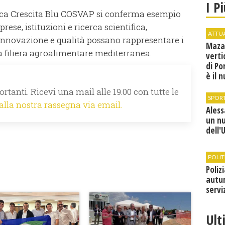
I P
Pesca Crescita Blu COSVAP si conferma esempio
ese, istituzioni e ricerca scientifica,
ATTU
innovazione e qualità possano rappresentare i
Maza
la filiera agroalimentare mediterranea.
verti
di Po
è il 
vice
rtanti. Ricevi una mail alle 19.00 con tutte le
SPOR
 alla nostra rassegna via email.
Ales
un n
dell'
POLIT
Poliz
autun
servi
Ult