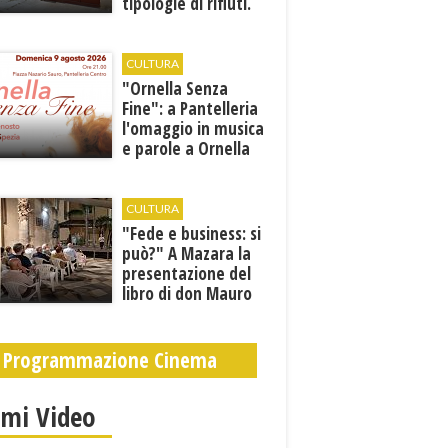
tipologie di rifiuti.
Comunicati i nuovi
orari estivi
CULTURA
​"Ornella Senza
Fine": a Pantelleria
l'omaggio in musica
e parole a Ornella
Vanoni
CULTURA
"Fede e business: si
può?" A Mazara la
presentazione del
libro di don Mauro
Leonardi “Cento
volte tanto”
Programmazione Cinema
imi Video