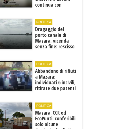
continua con
Francesca Maccani
POLITICA
Dragaggio del
porto canale di
Mazara, vicenda
senza fine: rescisso
il contratto...
POLITICA
Abbandono di rifiuti
a Mazara:
individuati 6 incivili,
ritirate due patenti
POLITICA
Mazara. CCR ed
EcoPunti: conferibili
solo alcune