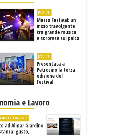
EVENTI
Mezzo Festival: un
inizio travolgente
tra grande musica
e sorprese sul palco
EVENTI
Presentata a
Petrosino la terza
edizione del
Festival
Internazione della
Canzone Italiana
"Voci dal
nomia e Lavoro
Mediterraneo"
OMIA E LAVORO
to ad Almar Giardino
stanza: gusto,