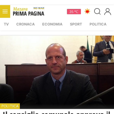
35 °C
TV
CRONACA
ECONOMIA
SPORT
POLITICA
POLITICA