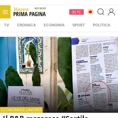
35 °C
TV
CRONACA
ECONOMIA
SPORT
POLITICA
ECONOMIA E LAVORO