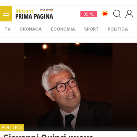
35 °C
TV
CRONACA
ECONOMIA
SPORT
POLITICA
POLITICA