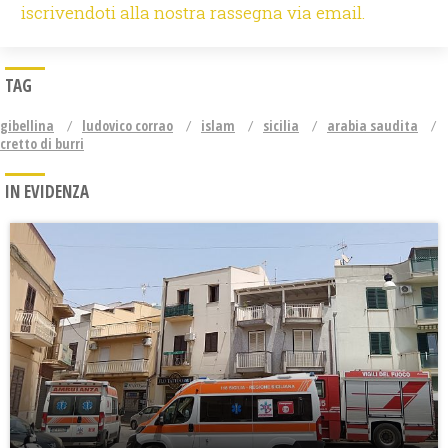
iscrivendoti alla nostra rassegna via email.
TAG
gibellina
ludovico corrao
islam
sicilia
arabia saudita
cretto di burri
IN EVIDENZA