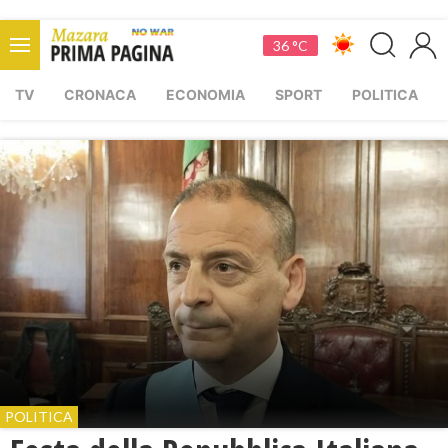
36 °C
TV
CRONACA
ECONOMIA
SPORT
POLITICA
POLITICA