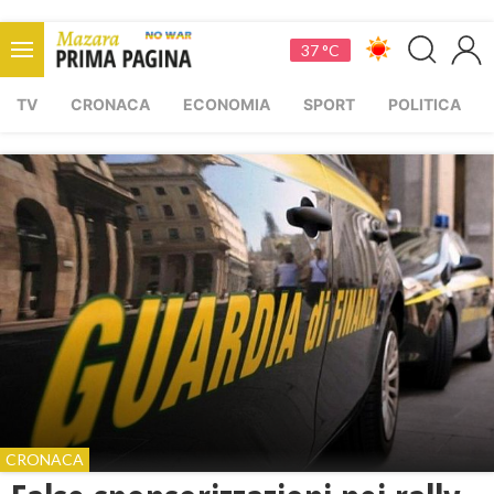
37 °C
TV
CRONACA
ECONOMIA
SPORT
POLITICA
CRONACA