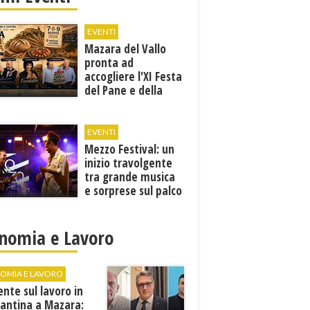
EVENTI
Mazara del Vallo
pronta ad
accogliere l'XI Festa
del Pane e della
Pasta
EVENTI
Mezzo Festival: un
inizio travolgente
tra grande musica
e sorprese sul palco
nomia e Lavoro
OMIA E LAVORO
ente sul lavoro in
cantina a Mazara: