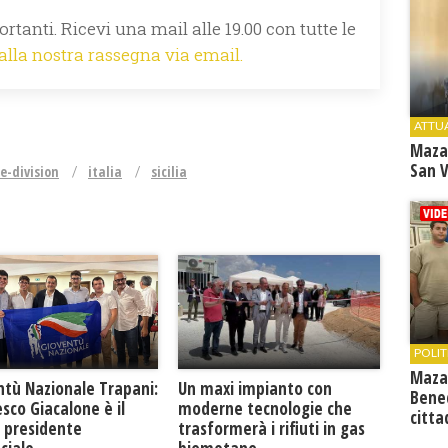
rtanti. Ricevi una mail alle 19.00 con tutte le
 alla nostra rassegna via email.
ATTU
Maza
San V
ie-division
italia
sicilia
POLIT
Maza
ntù Nazionale Trapani:
Un maxi impianto con
Bene
sco Giacalone è il
moderne tecnologie che
citta
 presidente
trasformerà i rifiuti in gas