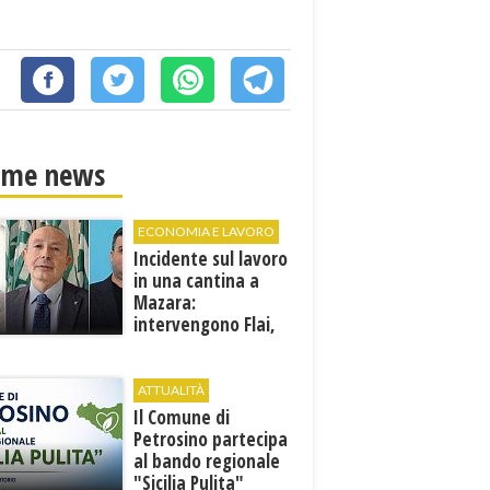
ime news
ECONOMIA E LAVORO
Incidente sul lavoro
in una cantina a
Mazara:
intervengono Flai,
Fai e Uila Trapani
ATTUALITÀ
​Il Comune di
Petrosino partecipa
al bando regionale
"Sicilia Pulita"