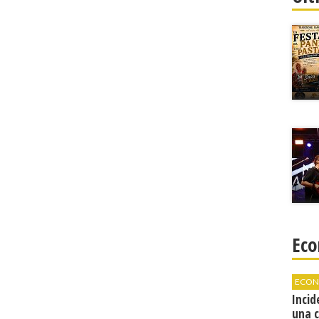
Eco
ECON
Incid
una 