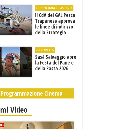
condizioni al "Villa
Sofia"
ECONOMIA E LAVORO
Il CdA del GAL Pesca
Trapanese approva
le linee di indirizzo
della Strategia
territoriale di
sviluppo
ATTUALITÀ
Sasà Salvaggio apre
la Festa del Pane e
della Pasta 2026
Programmazione Cinema
imi Video