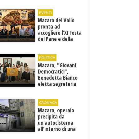
specialisti in 12
discipline
EVENTI
Mazara del Vallo
pronta ad
accogliere l'XI Festa
del Pane e della
Pasta
POLITICA
Mazara, "Giovani
Democratici",
Benedetta Bianco
eletta segreteria
cittadina
CRONACA
Mazara, operaio
precipita da
un'autocisterna
all'interno di una
cantina. E' in gravi