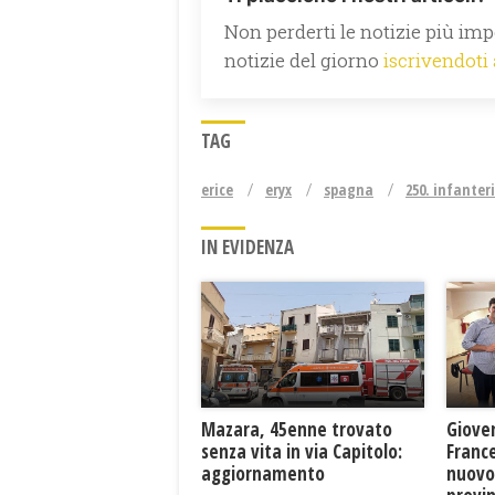
Non perderti le notizie più impo
notizie del giorno
iscrivendoti
TAG
erice
eryx
spagna
250. infanter
IN EVIDENZA
Mazara, 45enne trovato
Giove
senza vita in via Capitolo:
France
aggiornamento
nuovo