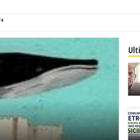
ra
Ult