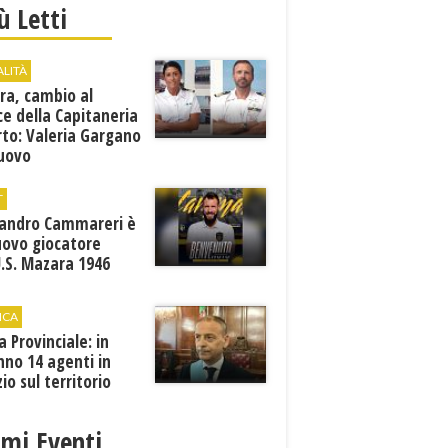
iù Letti
ALITÀ
ra, cambio al
ce della Capitaneria
rto: Valeria Gargano
nuovo
comandante
T
sandro Cammareri è
uovo giocatore
U.S. Mazara 1946
ICA
ia Provinciale: in
no 14 agenti in
zio sul territorio
imi Eventi