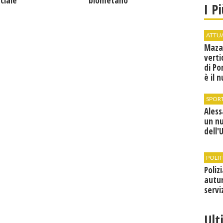
ciale
biometano
I P
ATTU
Maza
verti
di Po
è il 
vice
SPOR
Ales
un n
dell'
POLIT
Poliz
autun
servi
Ult