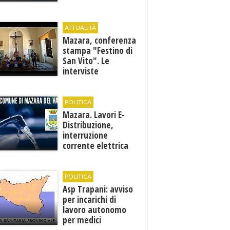
ATTUALITÀ
Mazara, conferenza
stampa "Festino di
San Vito". Le
interviste
POLITICA
Mazara. Lavori E-
Distribuzione,
interruzione
corrente elettrica
ai pozzi di San
Miceli
POLITICA
Asp Trapani: avviso
per incarichi di
lavoro autonomo
per medici