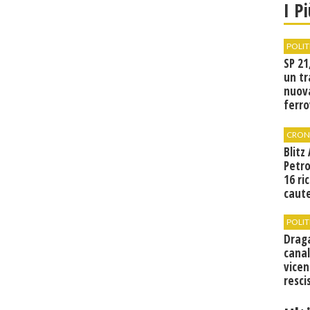
I P
POLIT
SP 21
un tr
nuov
ferro
di Bir
CRON
Blitz
Petro
16 ri
caute
POLIT
Drag
canal
vicen
resci