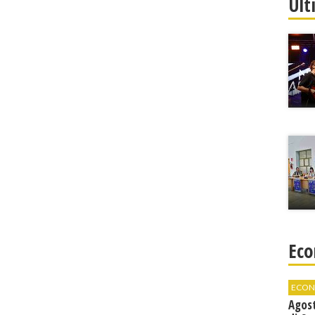
Ult
Eco
ECON
Agos