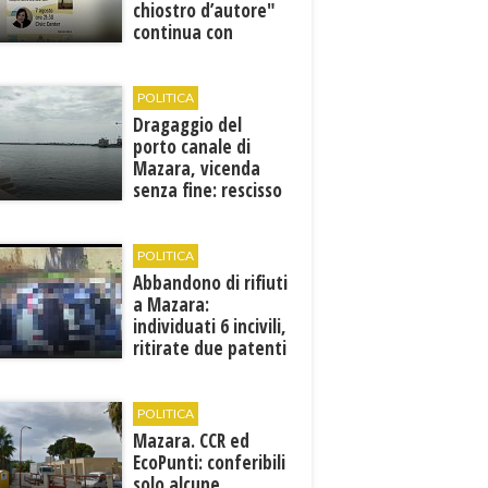
chiostro d’autore"
continua con
Francesca Maccani
POLITICA
Dragaggio del
porto canale di
Mazara, vicenda
senza fine: rescisso
il contratto...
POLITICA
Abbandono di rifiuti
a Mazara:
individuati 6 incivili,
ritirate due patenti
POLITICA
Mazara. CCR ed
EcoPunti: conferibili
solo alcune