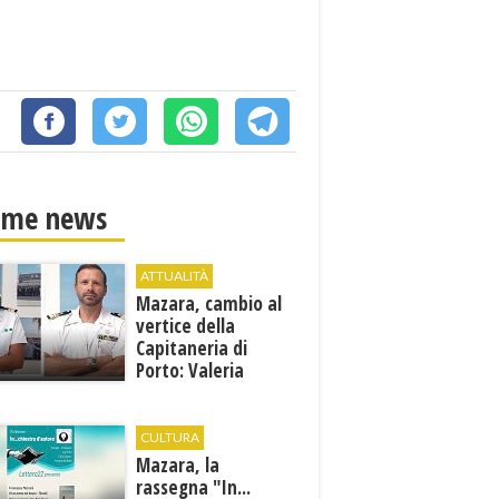
ime news
ATTUALITÀ
Mazara, cambio al
vertice della
Capitaneria di
Porto: Valeria
Gargano è il nuovo
vicecomandante
CULTURA
Mazara, la
rassegna "In...