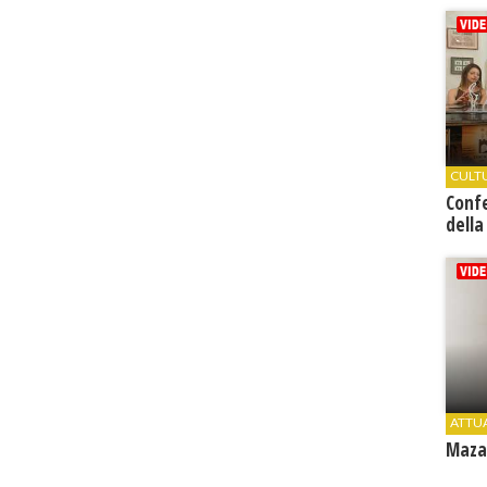
CULT
Conf
della
ATTU
Mazar