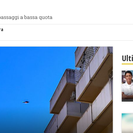
 passaggi a bassa quota
ra
Ult