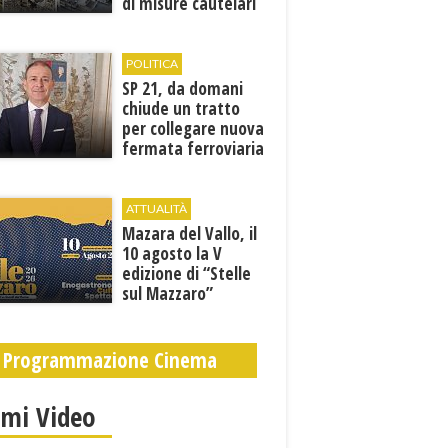
di misure cautelari
della Procura
POLITICA
SP 21, da domani
chiude un tratto
per collegare nuova
fermata ferroviaria
all’aeroporto di
Birgi
ATTUALITÀ
Mazara del Vallo, il
10 agosto la V
edizione di “Stelle
sul Mazzaro”
Programmazione Cinema
imi Video