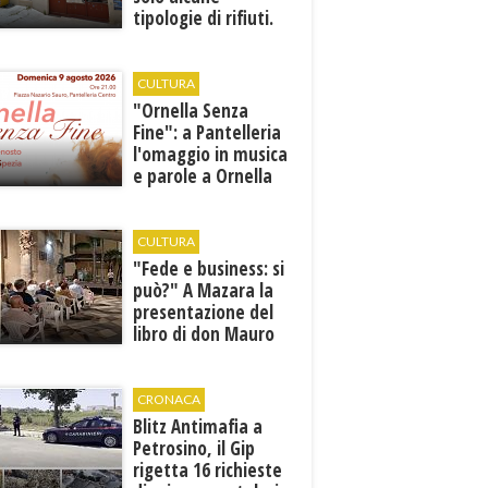
tipologie di rifiuti.
Comunicati i nuovi
orari estivi
CULTURA
​"Ornella Senza
Fine": a Pantelleria
l'omaggio in musica
e parole a Ornella
Vanoni
CULTURA
"Fede e business: si
può?" A Mazara la
presentazione del
libro di don Mauro
Leonardi “Cento
volte tanto”
CRONACA
Blitz Antimafia a
Petrosino, il Gip
rigetta 16 richieste