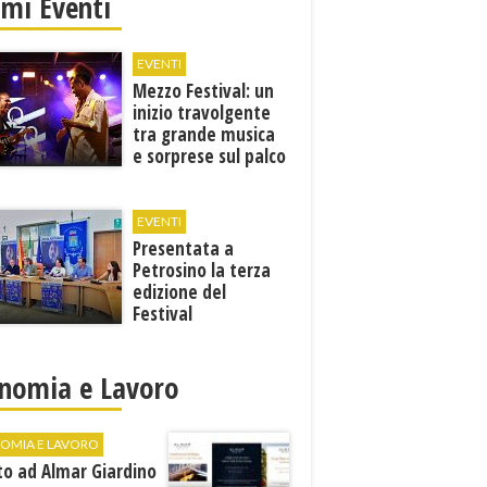
imi Eventi
EVENTI
Mezzo Festival: un
inizio travolgente
tra grande musica
e sorprese sul palco
EVENTI
Presentata a
Petrosino la terza
edizione del
Festival
Internazione della
Canzone Italiana
"Voci dal
nomia e Lavoro
Mediterraneo"
OMIA E LAVORO
to ad Almar Giardino