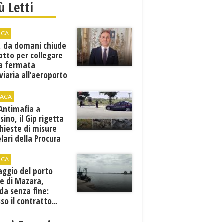
iù Letti
ICA
, da domani chiude
atto per collegare
a fermata
viaria all’aeroporto
gi
ACA
 Antimafia a
sino, il Gip rigetta
chieste di misure
lari della Procura
ICA
aggio del porto
e di Mazara,
da senza fine:
sso il contratto...