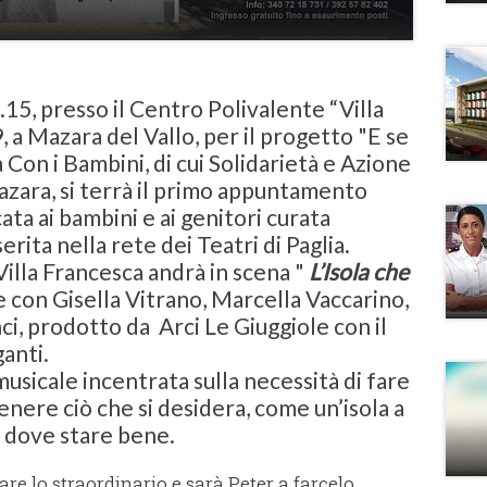
.15, presso il Centro Polivalente “Villa
9, a Mazara del Vallo, per il progetto "E se
a Con i Bambini, di cui Solidarietà e Azione
azara, si terrà il primo appuntamento
ata ai bambini e ai genitori curata
erita nella rete dei Teatri di Paglia.
 Villa Francesca andrà in scena "
L’Isola che
e con Gisella Vitrano, Marcella Vaccarino,
i, prodotto da Arci Le Giuggiole con il
anti.
sicale incentrata sulla necessità di fare
enere ciò che si desidera, come un’isola a
 dove stare bene.
e lo straordinario e sarà Peter a farcelo