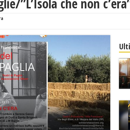
lie/”L’Isola che non c’era
ra
Ult