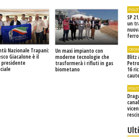
POLIT
SP 21
un tr
nuov
ferro
di Bir
CRON
ntù Nazionale Trapani:
Un maxi impianto con
sco Giacalone è il
moderne tecnologie che
Blitz
 presidente
trasformerà i rifiuti in gas
Petro
ciale
biometano
16 ri
caute
POLIT
Drag
canal
vicen
resci
Ult