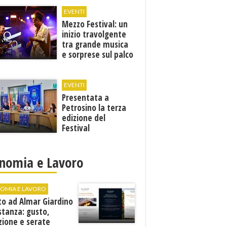
EVENTI
Mezzo Festival: un
inizio travolgente
tra grande musica
e sorprese sul palco
EVENTI
Presentata a
Petrosino la terza
edizione del
Festival
Internazione della
Canzone Italiana
"Voci dal
nomia e Lavoro
Mediterraneo"
OMIA E LAVORO
to ad Almar Giardino
stanza: gusto,
zione e serate