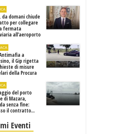
ICA
, da domani chiude
atto per collegare
a fermata
viaria all’aeroporto
gi
ACA
 Antimafia a
sino, il Gip rigetta
chieste di misure
lari della Procura
ICA
aggio del porto
e di Mazara,
da senza fine:
sso il contratto...
imi Eventi