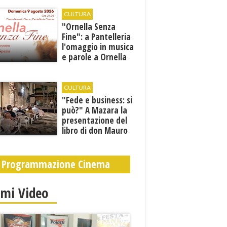
orari estivi
CULTURA
​"Ornella Senza
Fine": a Pantelleria
l'omaggio in musica
e parole a Ornella
Vanoni
CULTURA
"Fede e business: si
può?" A Mazara la
presentazione del
libro di don Mauro
Leonardi “Cento
volte tanto”
Programmazione Cinema
imi Video