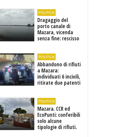
Francesca Maccani
POLITICA
Dragaggio del
porto canale di
Mazara, vicenda
senza fine: rescisso
il contratto...
POLITICA
Abbandono di rifiuti
a Mazara:
individuati 6 incivili,
ritirate due patenti
POLITICA
Mazara. CCR ed
EcoPunti: conferibili
solo alcune
tipologie di rifiuti.
Comunicati i nuovi