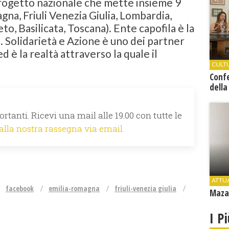
 progetto nazionale che mette insieme 9
gna, Friuli Venezia Giulia, Lombardia,
eto, Basilicata, Toscana). Ente capofila è la
i. Solidarietà e Azione è uno dei partner
ed è la realtà attraverso la quale il
CULT
Conf
della
rtanti. Ricevi una mail alle 19.00 con tutte le
 alla nostra rassegna via email.
ATTU
facebook
emilia-romagna
friuli-venezia giulia
Mazar
I P