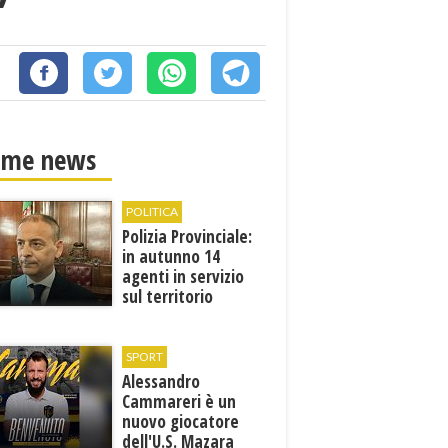
”
ime news
POLITICA
Polizia Provinciale:
in autunno 14
agenti in servizio
sul territorio
SPORT
Alessandro
Cammareri è un
nuovo giocatore
dell'U.S. Mazara