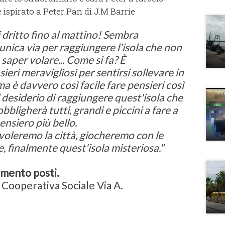
ispirato a Peter Pan di J.M Barrie
i dritto fino al mattino! Sembra
'unica via per raggiungere l'isola che non
saper volare... Come si fa? È
ieri meravigliosi per sentirsi sollevare in
ma è davvero così facile fare pensieri così
l desiderio di raggiungere quest'isola che
bbligherà tutti, grandi e piccini a fare a
pensiero più bello.
rvoleremo la città, giocheremo con le
, finalmente quest'isola misteriosa."
imento posti.
 Cooperativa Sociale Via A.