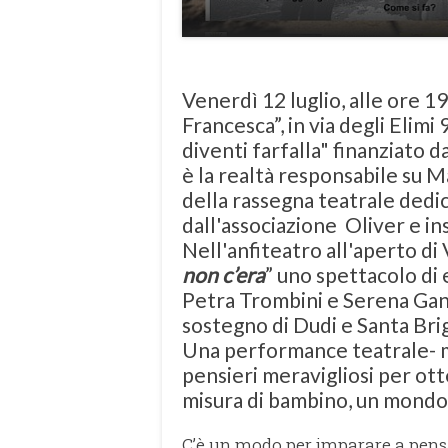
Venerdì 12 luglio, alle ore 19
Francesca”, in via degli Elimi 
diventi farfalla" finanziato d
è la realtà responsabile su M
della rassegna teatrale dedic
dall'associazione Oliver e ins
Nell'anfiteatro all'aperto di
non c’era
” uno spettacolo di 
Petra Trombini e Serena Ganc
sostegno di Dudi e Santa Brig
Una performance teatrale- mu
pensieri meravigliosi per ott
misura di bambino, un mondo
C’è un modo per imparare a pensar