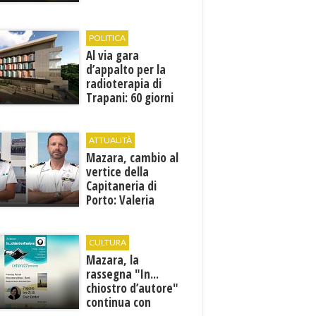
1946
POLITICA
Al via gara
d’appalto per la
radioterapia di
Trapani: 60 giorni
per presentare le
offerte
ATTUALITÀ
Mazara, cambio al
vertice della
Capitaneria di
Porto: Valeria
Gargano è il nuovo
vicecomandante
CULTURA
Mazara, la
rassegna "In...
chiostro d’autore"
continua con