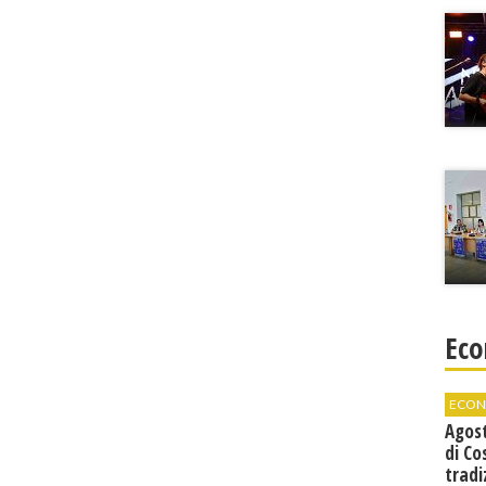
Eco
ECON
Agos
di Co
tradi