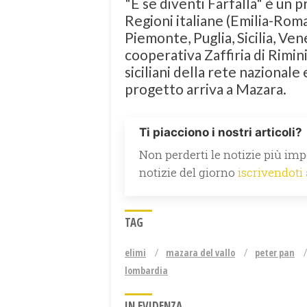
"E se diventi Farfalla" è un
Regioni italiane (Emilia-Roma
Piemonte, Puglia, Sicilia, Ven
cooperativa Zaffiria di Rimin
siciliani della rete nazionale 
progetto arriva a Mazara.
Ti piacciono i nostri articoli?
Non perderti le notizie più impo
notizie del giorno
iscrivendoti
TAG
elimi
mazara del vallo
peter pan
lombardia
IN EVIDENZA