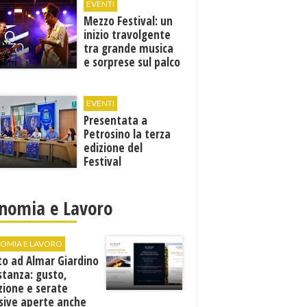
EVENTI
Mezzo Festival: un
inizio travolgente
tra grande musica
e sorprese sul palco
EVENTI
Presentata a
Petrosino la terza
edizione del
Festival
Internazione della
Canzone Italiana
"Voci dal
nomia e Lavoro
Mediterraneo"
OMIA E LAVORO
to ad Almar Giardino
stanza: gusto,
zione e serate
sive aperte anche