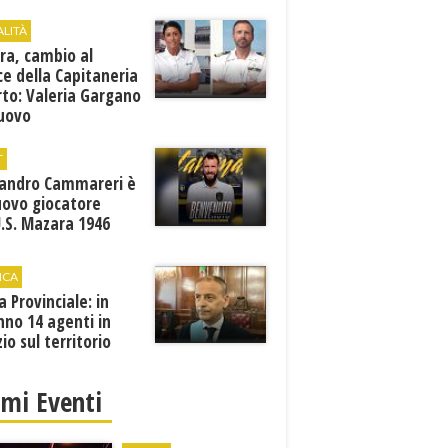
ALITÀ
ra, cambio al
ce della Capitaneria
rto: Valeria Gargano
nuovo
comandante
T
sandro Cammareri è
uovo giocatore
U.S. Mazara 1946
ICA
ia Provinciale: in
no 14 agenti in
zio sul territorio
imi Eventi