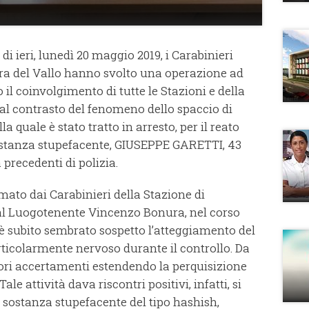
di ieri, lunedì 20 maggio 2019, i Carabinieri
a del Vallo hanno svolto una operazione ad
 il coinvolgimento di tutte le Stazioni e della
al contrasto del fenomeno dello spaccio di
la quale è stato tratto in arresto, per il reato
 sostanza stupefacente, GIUSEPPE GARETTI, 43
precedenti di polizia.
rmato dai Carabinieri della Stazione di
al Luogotenente Vincenzo Bonura, nel corso
d è subito sembrato sospetto l’atteggiamento del
ticolarmente nervoso durante il controllo. Da
riori accertamenti estendendo la perquisizione
ale attività dava riscontri positivi, infatti, si
sostanza stupefacente del tipo hashish,