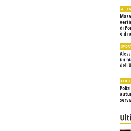
ATTU
Maza
verti
di Po
è il 
vice
SPOR
Ales
un n
dell'
POLIT
Poliz
autun
servi
Ult