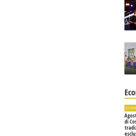
Eco
ECON
Agos
di Co
tradi
esclu