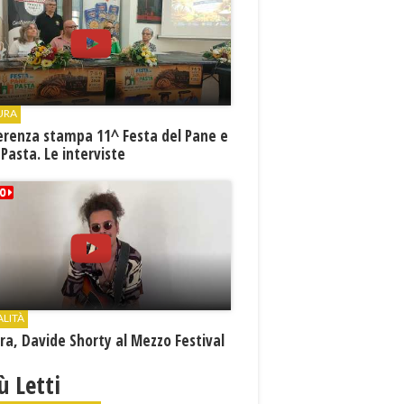
URA
erenza stampa 11^ Festa del Pane e
 Pasta. Le interviste
ALITÀ
a, Davide Shorty al Mezzo Festival
iù Letti