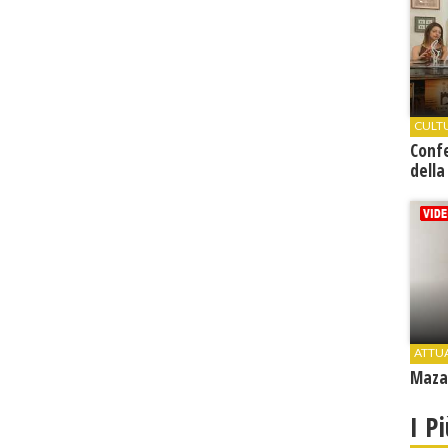
CULT
Conf
della
ATTU
Mazar
I P