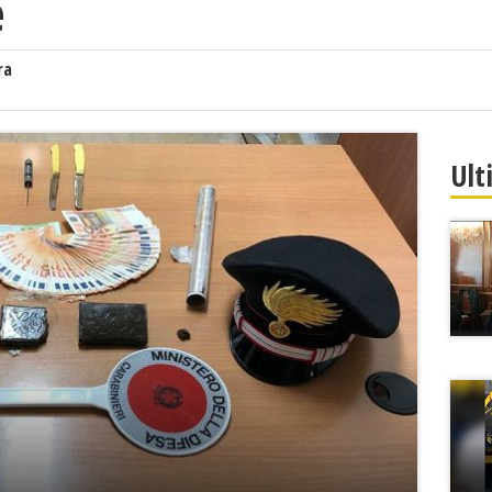
e
ra
Ult