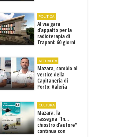
1946
POLITICA
Al via gara
d’appalto per la
radioterapia di
Trapani: 60 giorni
per presentare le
offerte
ATTUALITÀ
Mazara, cambio al
vertice della
Capitaneria di
Porto: Valeria
Gargano è il nuovo
vicecomandante
CULTURA
Mazara, la
rassegna "In...
chiostro d’autore"
continua con