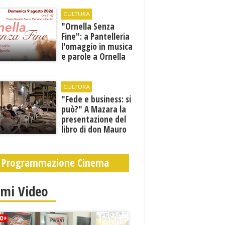
orari estivi
CULTURA
​"Ornella Senza
Fine": a Pantelleria
l'omaggio in musica
e parole a Ornella
Vanoni
CULTURA
"Fede e business: si
può?" A Mazara la
presentazione del
libro di don Mauro
Leonardi “Cento
volte tanto”
Programmazione Cinema
imi Video