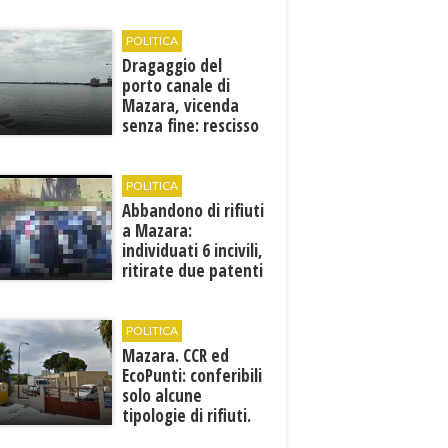
Francesca Maccani
POLITICA
Dragaggio del
porto canale di
Mazara, vicenda
senza fine: rescisso
il contratto...
POLITICA
Abbandono di rifiuti
a Mazara:
individuati 6 incivili,
ritirate due patenti
POLITICA
Mazara. CCR ed
EcoPunti: conferibili
solo alcune
tipologie di rifiuti.
Comunicati i nuovi