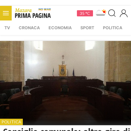
35 °C
TV
CRONACA
ECONOMIA
SPORT
POLITICA
POLITICA