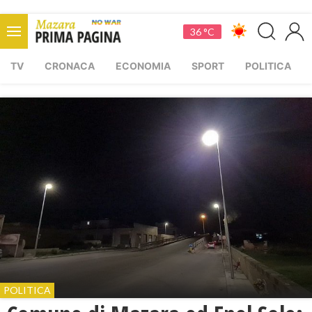
36 °C
TV
CRONACA
ECONOMIA
SPORT
POLITICA
POLITICA