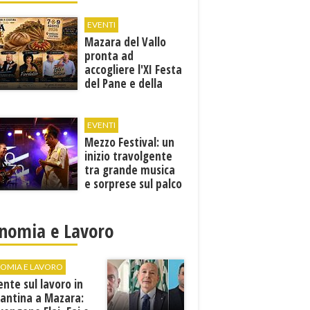
EVENTI
Mazara del Vallo
pronta ad
accogliere l'XI Festa
del Pane e della
Pasta
EVENTI
Mezzo Festival: un
inizio travolgente
tra grande musica
e sorprese sul palco
nomia e Lavoro
OMIA E LAVORO
ente sul lavoro in
cantina a Mazara: