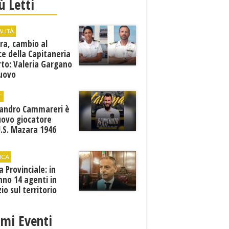
iù Letti
ALITÀ
ra, cambio al
ce della Capitaneria
rto: Valeria Gargano
nuovo
comandante
T
sandro Cammareri è
uovo giocatore
U.S. Mazara 1946
ICA
ia Provinciale: in
no 14 agenti in
zio sul territorio
imi Eventi