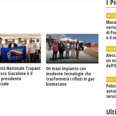
I P
ATTU
Maza
verti
di Po
è il 
vice
SPOR
Ales
un n
dell'
ntù Nazionale Trapani:
Un maxi impianto con
sco Giacalone è il
moderne tecnologie che
 presidente
trasformerà i rifiuti in gas
POLIT
ciale
biometano
Poliz
autun
servi
Ult