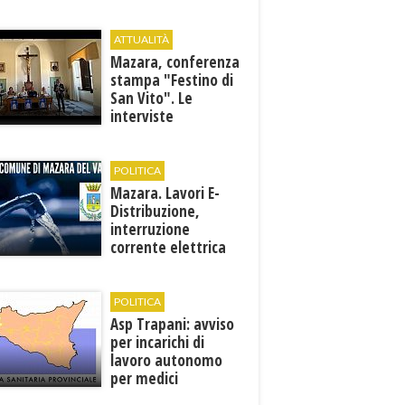
ATTUALITÀ
Mazara, conferenza
stampa "Festino di
San Vito". Le
interviste
POLITICA
Mazara. Lavori E-
Distribuzione,
interruzione
corrente elettrica
ai pozzi di San
Miceli
POLITICA
Asp Trapani: avviso
per incarichi di
lavoro autonomo
per medici
specialisti in 12