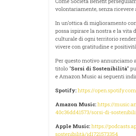
Come Società Benefit perseguiamo
volontariamente, senza ricevere a
In un'ottica di miglioramento c
possa ispirare la nostra e la vita
culturale di ogni territorio rend
vivere con gratitudine e positività
Per questo motivo annunciamo an
titolo "
Sorsi di Sostenibilità"
pu
e Amazon Music ai seguenti indir
Spotify:
https://open.spotify
Amazon Music:
https://music.a
40c36dd41573/sorsi-di-sostenibili
Apple Music:
https://podcasts.a
sostenibilità/id1721573354