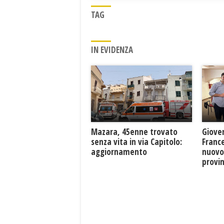
TAG
IN EVIDENZA
Mazara, 45enne trovato
Giove
senza vita in via Capitolo:
France
aggiornamento
nuovo
provin