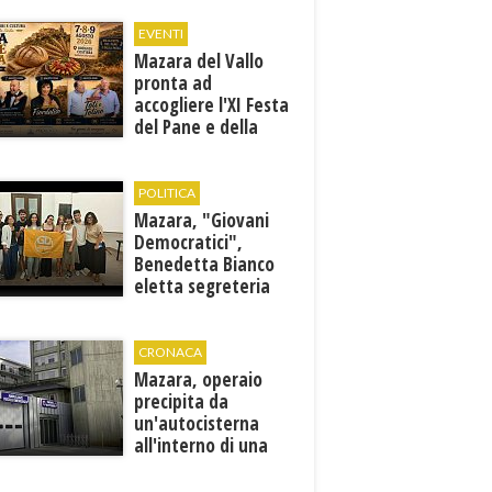
discipline
EVENTI
Mazara del Vallo
pronta ad
accogliere l'XI Festa
del Pane e della
Pasta
POLITICA
Mazara, "Giovani
Democratici",
Benedetta Bianco
eletta segreteria
cittadina
CRONACA
Mazara, operaio
precipita da
un'autocisterna
all'interno di una
cantina. E' in gravi
condizioni al "Villa