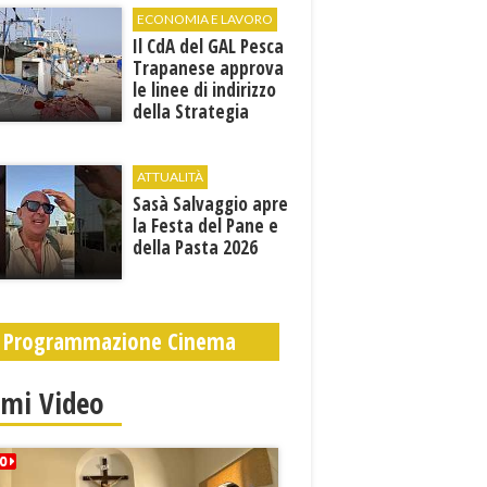
Sofia"
ECONOMIA E LAVORO
Il CdA del GAL Pesca
Trapanese approva
le linee di indirizzo
della Strategia
territoriale di
sviluppo
ATTUALITÀ
Sasà Salvaggio apre
la Festa del Pane e
della Pasta 2026
Programmazione Cinema
imi Video