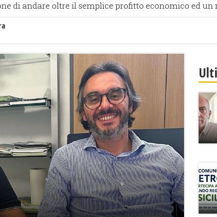
one di andare oltre il semplice profitto economico ed un r
ra
Ult