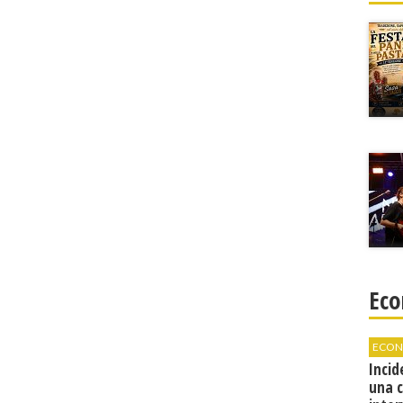
Eco
ECON
Incid
una 