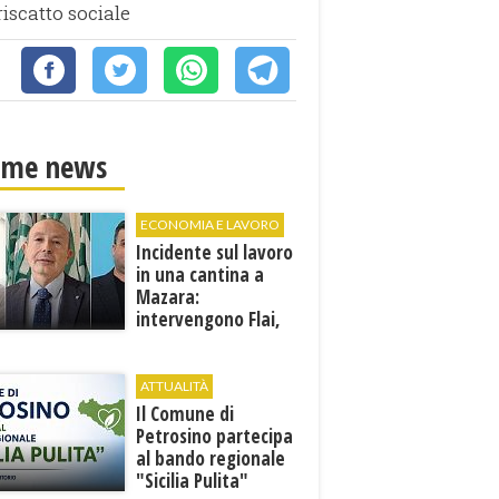
iscatto sociale
ime news
ECONOMIA E LAVORO
Incidente sul lavoro
in una cantina a
Mazara:
intervengono Flai,
Fai e Uila Trapani
ATTUALITÀ
​Il Comune di
Petrosino partecipa
al bando regionale
"Sicilia Pulita"