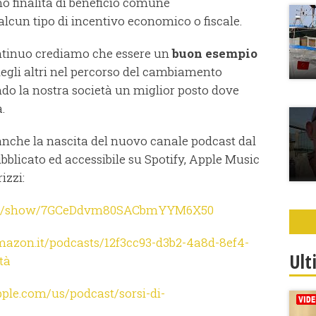
 finalità di beneficio comune
lcun tipo di incentivo economico o fiscale.
ontinuo crediamo che essere un
buon esempio
 degli altri nel percorso del cambiamento
endo la nostra società un miglior posto dove
.
che la nascita del nuovo canale podcast dal
bblicato ed accessibile su Spotify, Apple Music
izzi:
.com/show/7GCeDdvm80SACbmYYM6X50
mazon.it/podcasts/12f3cc93-d3b2-4a8d-8ef4-
Ult
tà
pple.com/us/podcast/sorsi-di-