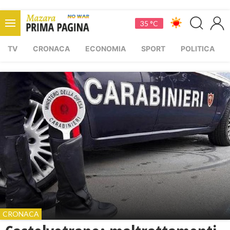
35 °C
TV
CRONACA
ECONOMIA
SPORT
POLITICA
CRONACA