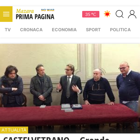
35 °C
TV
CRONACA
ECONOMIA
SPORT
POLITICA
ATTUALITÀ