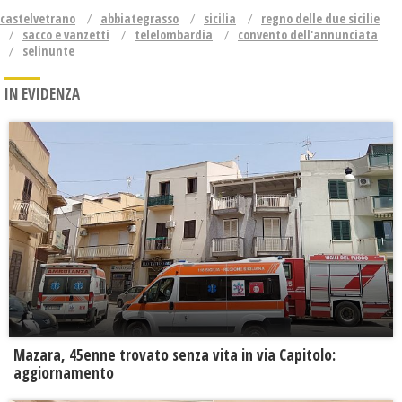
castelvetrano
abbiategrasso
sicilia
regno delle due sicilie
sacco e vanzetti
telelombardia
convento dell'annunciata
selinunte
IN EVIDENZA
Mazara, 45enne trovato senza vita in via Capitolo:
aggiornamento