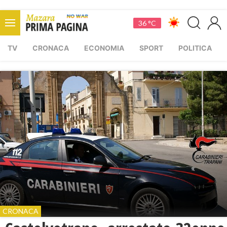
36 °C
TV
CRONACA
ECONOMIA
SPORT
POLITICA
CRONACA