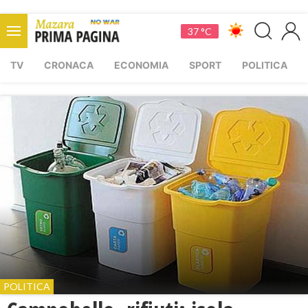
37 °C
TV
CRONACA
ECONOMIA
SPORT
POLITICA
POLITICA