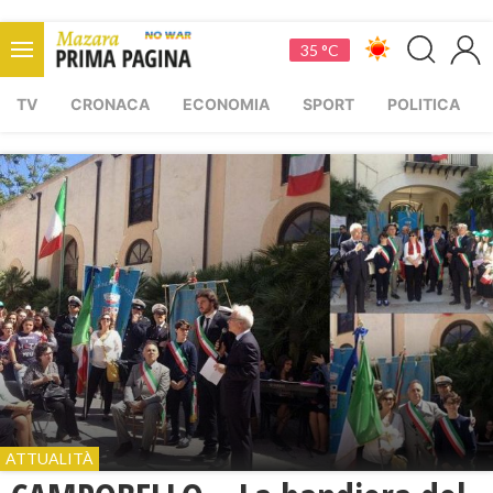
35 °C
TV
CRONACA
ECONOMIA
SPORT
POLITICA
ATTUALITÀ