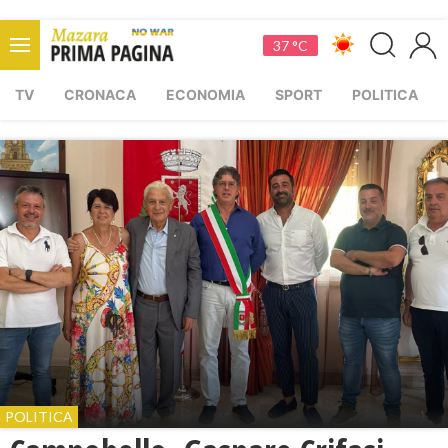
37 °C
TV
CRONACA
ECONOMIA
SPORT
POLITICA
POLITICA