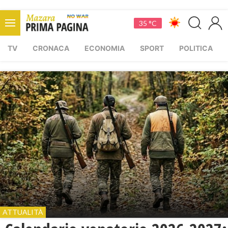
35 °C
TV
CRONACA
ECONOMIA
SPORT
POLITICA
ATTUALITÀ