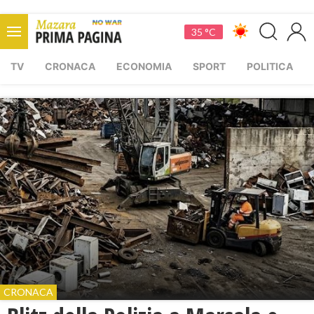
35 °C
TV
CRONACA
ECONOMIA
SPORT
POLITICA
CRONACA