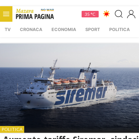
35 °C
TV
CRONACA
ECONOMIA
SPORT
POLITICA
POLITICA