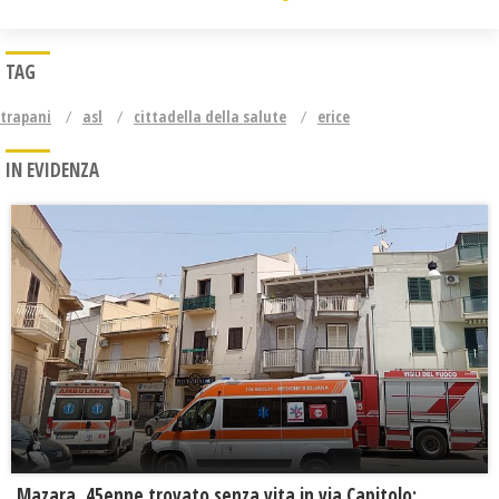
TAG
trapani
asl
cittadella della salute
erice
IN EVIDENZA
Mazara, 45enne trovato senza vita in via Capitolo: