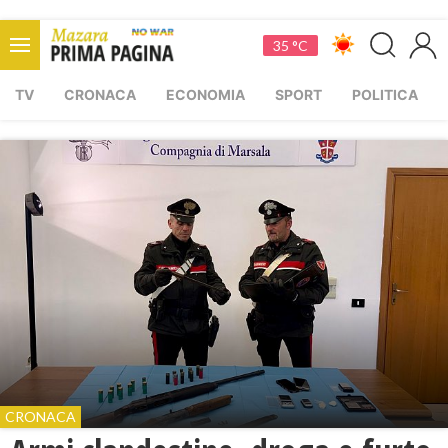
35 °C
TV
CRONACA
ECONOMIA
SPORT
POLITICA
CRONACA