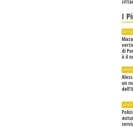
citta
I P
ATTU
Maza
verti
di Po
è il 
vice
SPOR
Ales
un n
dell'
POLIT
Poliz
autun
servi