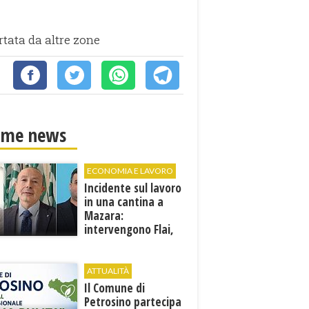
rtata da altre zone
ime news
ECONOMIA E LAVORO
Incidente sul lavoro
in una cantina a
Mazara:
intervengono Flai,
Fai e Uila Trapani
ATTUALITÀ
​Il Comune di
Petrosino partecipa