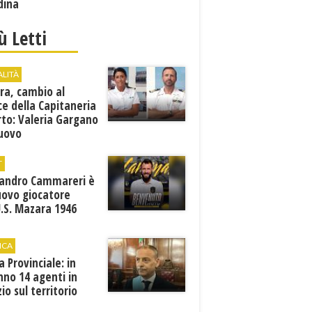
dina
iù Letti
ALITÀ
ra, cambio al
ce della Capitaneria
rto: Valeria Gargano
nuovo
comandante
T
sandro Cammareri è
uovo giocatore
U.S. Mazara 1946
ICA
ia Provinciale: in
no 14 agenti in
zio sul territorio