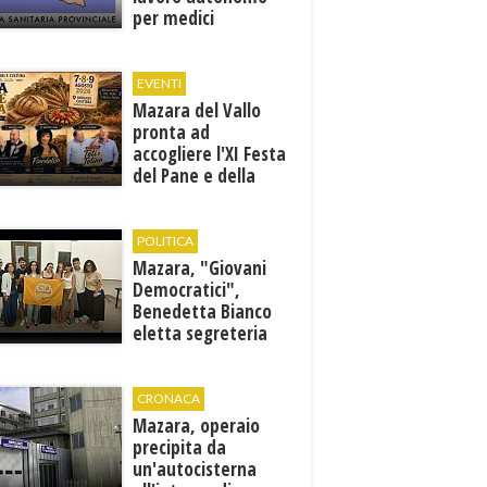
per medici
specialisti in 12
discipline
EVENTI
Mazara del Vallo
pronta ad
accogliere l'XI Festa
del Pane e della
Pasta
POLITICA
Mazara, "Giovani
Democratici",
Benedetta Bianco
eletta segreteria
cittadina
CRONACA
Mazara, operaio
precipita da
un'autocisterna