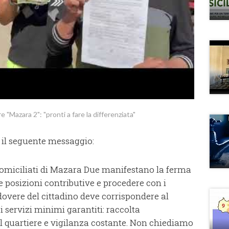
e "Mazara 2": "pronti a fare la differenziata"
 il seguente messaggio:
e domiciliati di Mazara Due manifestano la ferma
e posizioni contributive e procedere con i
dovere del cittadino deve corrispondere al
e i servizi minimi garantiti: raccolta
del quartiere e vigilanza costante. Non chiediamo