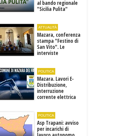
al bando regionale
"Sicilia Pulita"
ATTUALITÀ
Mazara, conferenza
stampa "Festino di
San Vito". Le
interviste
POLITICA
Mazara. Lavori E-
Distribuzione,
interruzione
corrente elettrica
ai pozzi di San
Miceli
POLITICA
Asp Trapani: avviso
per incarichi di
lavoro autonomo