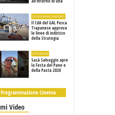
all'interno di una
cantina. E' in gravi
condizioni al "Villa
Sofia"
ECONOMIA E LAVORO
Il CdA del GAL Pesca
Trapanese approva
le linee di indirizzo
della Strategia
territoriale di
sviluppo
ATTUALITÀ
Sasà Salvaggio apre
la Festa del Pane e
della Pasta 2026
Programmazione Cinema
imi Video