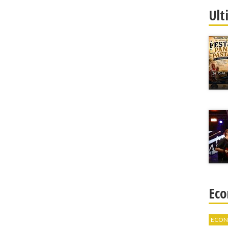
Ult
Eco
ECON