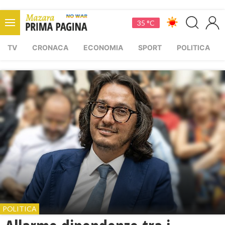
35 °C
TV
CRONACA
ECONOMIA
SPORT
POLITICA
POLITICA