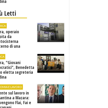
dina
iù Letti
ACA
ra, operaio
pita da
utocisterna
nterno di una
na. E' in gravi
zioni al "Villa Sofia"
ICA
ra, "Giovani
cratici", Benedetta
o eletta segreteria
dina
OMIA E LAVORO
ente sul lavoro in
cantina a Mazara:
vengono Flai, Fai e
Trapani