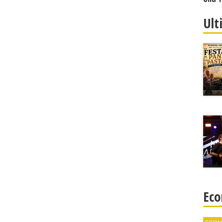
Ult
Eco