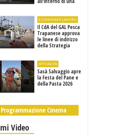
all'interno di una
cantina. E' in gravi
condizioni al "Villa
Sofia"
ECONOMIA E LAVORO
Il CdA del GAL Pesca
Trapanese approva
le linee di indirizzo
della Strategia
territoriale di
sviluppo
ATTUALITÀ
Sasà Salvaggio apre
la Festa del Pane e
della Pasta 2026
Programmazione Cinema
imi Video