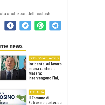
vato anche con dell'hashish
ime news
ECONOMIA E LAVORO
Incidente sul lavoro
in una cantina a
Mazara:
intervengono Flai,
Fai e Uila Trapani
ATTUALITÀ
​Il Comune di
Petrosino partecipa