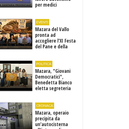
per medici
specialisti in 12
discipline
EVENTI
Mazara del Vallo
pronta ad
accogliere l'XI Festa
del Pane e della
Pasta
POLITICA
Mazara, "Giovani
Democratici",
Benedetta Bianco
eletta segreteria
cittadina
CRONACA
Mazara, operaio
precipita da
un'autocisterna