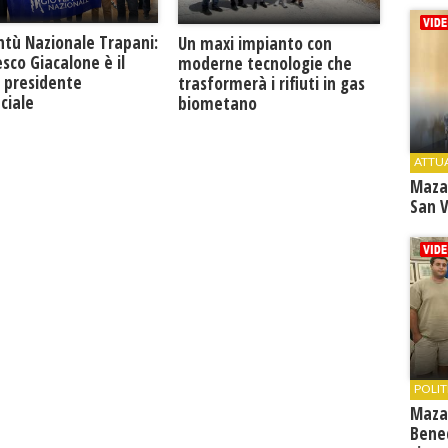
ntù Nazionale Trapani:
Un maxi impianto con
sco Giacalone è il
moderne tecnologie che
 presidente
trasformerà i rifiuti in gas
ciale
biometano
ATTU
Maza
San V
POLIT
Maza
Bene