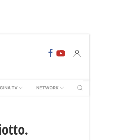
GINA TV
NETWORK
iotto.