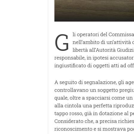
G
li operatori del Commissa
nell’ambito di un’attività 
libertà all’Autorità Giudi
responsabile, in ipotesi accusator
ingiustificato di oggetti atti ad of
A seguito di segnalazione, gli ag
controllavano un soggetto pregiudi
quale, oltre a spacciarsi come un
alla cintola una perfetta riprodu
tappo rosso, già in dotazione al pe
Considerato che, a precisa richie
riconoscimento e si mostrava poco