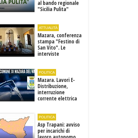
al bando regionale
"Sicilia Pulita"
ATTUALITÀ
Mazara, conferenza
stampa "Festino di
San Vito". Le
interviste
POLITICA
Mazara. Lavori E-
Distribuzione,
interruzione
corrente elettrica
ai pozzi di San
Miceli
POLITICA
Asp Trapani: avviso
per incarichi di
lavoro autonomo