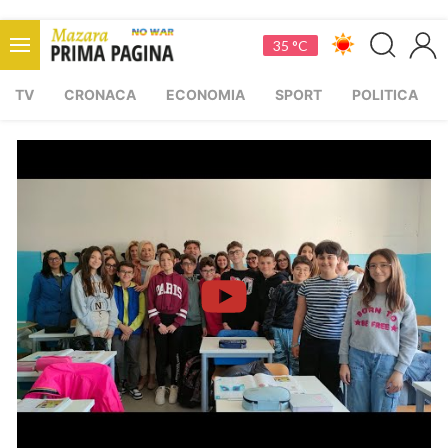
35 °C
TV
CRONACA
ECONOMIA
SPORT
POLITICA