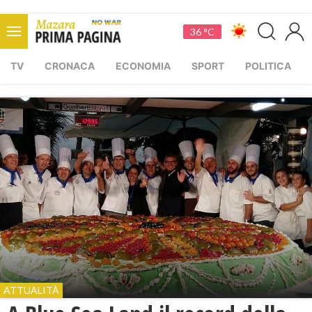
36 °C
TV
CRONACA
ECONOMIA
SPORT
POLITICA
ATTUALITÀ