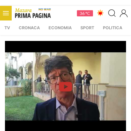
36 °C
TV
CRONACA
ECONOMIA
SPORT
POLITICA